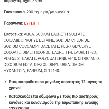
Βαρος/τεμαχιο
: 35 ml
Συσκευασια
: 200 τεμαχια/μπουκαλια
Παραγωγη
:
EYΡΩΠΗ
Συστατικα: AQUA, SODIUM LAURETH SULFATE,
COCAMIDOPROPYL BETAINE, SODIUM CHLORIDE,
SODIUM COCOAMPHOACETATE, PEG-7 GLYCERYL
COCOATE, DIMETHICONOL, LAURETH-4, LAURETH-23,
PEG-55 STEARATE, POLYQUATERNIUM-10, CITRIC ACID,
DISODIUM EDTA, DIAZOLIDINYL UREA, DMDM
HYDANTOIN, PARFUM, CI 19140.
Ετοιμοπαραδοτο σε μεγαλες ποσοτητες 12 μηνες το
χρονο!
Κατασκευάζεται σύμφωνα με τους πιο αυστηρους
κανόνες και κανονισμούς της Ευρωπαικης Ενωσης
1223/2009!