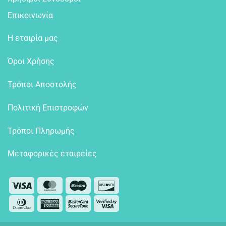
Επικοινωνία
Η εταιρία μας
Όροι Χρήσης
Τρόποι Αποστολής
Πολιτική Επιστροφών
Τρόποι Πληρωμής
Μεταφορικές εταιρείες
Visa
MasterCard
Maestro
Discover
Dinners
American
MasterCard
Visa
Club
Express
2
2