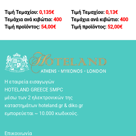
Τιμή Τεμαχίου:
0,135
€
Τιμή Τεμαχίου:
0,13
€
Τεμάχια ανά κιβώτιο:
400
Τεμάχια ανά κιβώτιο:
400
Τιμή προϊόντος:
54,00
€
Τιμή προϊόντος:
52,00
€
Η εταιρεία εισαγωγών
HOTELAND GREECE SMPC
μέσω των 2 ηλεκτρονικών της
καταστημάτων hoteland.gr & diko.gr
εμπορεύεται ~ 10.000 κωδικούς.
Επικοινωνία