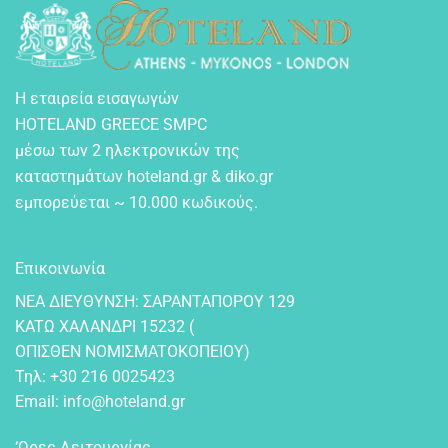
Η εταιρεία εισαγωγών
HOTELAND GREECE SMPC
μέσω των 2 ηλεκτρονικών της
καταστημάτων hoteland.gr & diko.gr
εμπορεύεται ~ 10.000 κωδικούς.
Επικοινωνία
NEA ΔIEYΘYNΣH: ΣAPANTAΠOPOY 129
KATΩ XAΛANΔPI 15232 (
OΠIΣΘEN NOMIΣMATOKOΠEIOY)
Τηλ:
+30 216 0025423
Email:
info@hoteland.gr
‘Ωρες Λειτουργίας