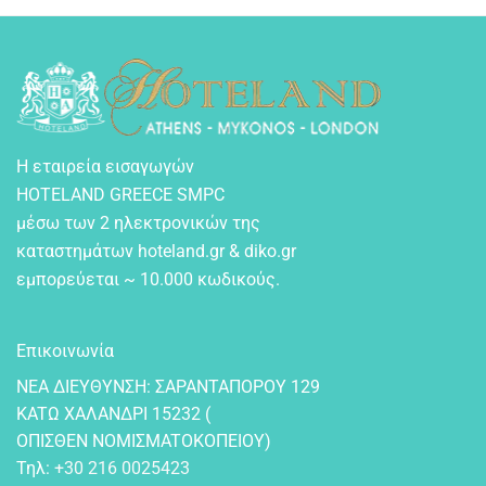
Η εταιρεία εισαγωγών
HOTELAND GREECE SMPC
μέσω των 2 ηλεκτρονικών της
καταστημάτων hoteland.gr & diko.gr
εμπορεύεται ~ 10.000 κωδικούς.
Επικοινωνία
NEA ΔIEYΘYNΣH: ΣAPANTAΠOPOY 129
KATΩ XAΛANΔPI 15232 (
OΠIΣΘEN NOMIΣMATOKOΠEIOY)
Τηλ:
+30 216 0025423