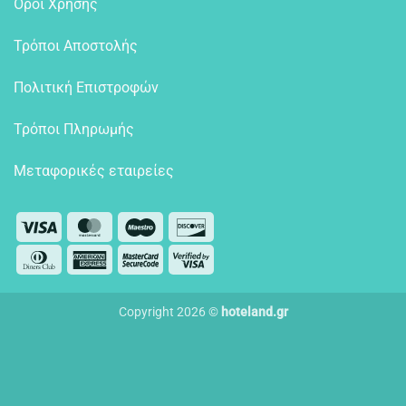
Όροι Χρήσης
Τρόποι Αποστολής
Πολιτική Επιστροφών
Τρόποι Πληρωμής
Μεταφορικές εταιρείες
Visa
MasterCard
Maestro
Discover
Dinners
American
MasterCard
Visa
Club
Express
2
2
Copyright 2026 ©
hoteland.gr