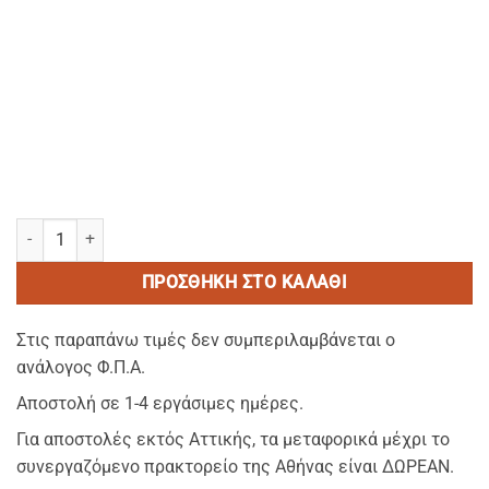
FULL AMENITIES eco kraft-Κασετινα με ολα τα ειδη amenities (5
ΠΡΟΣΘΉΚΗ ΣΤΟ ΚΑΛΆΘΙ
Στις παραπάνω τιμές δεν συμπεριλαμβάνεται ο
ανάλογος Φ.Π.Α.
Αποστολή σε 1-4 εργάσιμες ημέρες.
Για αποστολές εκτός Αττικής, τα μεταφορικά μέχρι το
συνεργαζόμενο πρακτορείο της Αθήνας είναι ΔΩΡΕΑΝ.