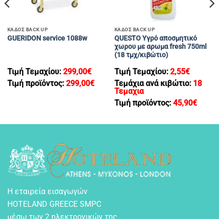
ΚΑΔΟΣ BACK UP
ΚΑΔΟΣ BACK UP
QUESTO Υγρό αποσμητικό
GUERIDON service 1088w
χωρου με αρωμα fresh 750ml
(18 τμχ/κιβώτιο)
Τιμή Τεμαχίου:
299,00
€
Τιμή Τεμαχίου:
2,55
€
Τιμή προϊόντος:
299,00
€
Τεμάχια ανά κιβώτιο:
18
Τεμαχια
Τιμή προϊόντος:
45,90
€
Η εταιρεία εισαγωγών
HOTELAND GREECE SMPC
μέσω των 2 ηλεκτρονικών της