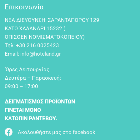
Επικοινωνία
NEA ΔIEYΘYNΣH: ΣAPANTAΠOPOY 129
KATΩ XAΛANΔPI 15232 (
OΠIΣΘEN NOMIΣMATOKOΠEIOY)
Τηλ:
+30 216 0025423
Email:
info@hoteland.gr
‘Ωρες Λειτουργίας
Δευτέρα – Παρασκευή:
09:00 – 17:00
ΔΕΙΓΜΑΤΙΣΜΟΣ ΠΡΟΪΟΝΤΩΝ
ΓΙΝΕΤΑΙ ΜΟΝΟ
ΚΑΤΟΠΙΝ ΡΑΝΤΕΒΟΥ.
Ακολουθήστε μας στο facebook