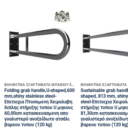
+
+
ΒΟΗΘΗΤΙΚΑ ΕΞΑΡΤΗΜΑΤΑ ΜΠΑΝΙΟΥ ΕΝΗΛΙΚΩΝ & Α.ΜΕ.Α
Folding grab handle,U-shaped,600
Sustainable grab handl
mm,shiny stainless steel-
shaped, 813 mm, shiny 
Επιτοιχια Πτυσομενη Χειρολαβη
steel-Επιτοιχια Χειρο
διπλης στήριξης τυπου U μηκους
στήριξης τυπου U μηκ
60,00cm κατασκευασμενη απο
81,30cm κατασκευασμ
γυαλιστερό ανοξείδωτο ατσάλι
γυαλιστερό ανοξείδωτ
βαρεου τυπου (120 kg)
βαρεου τυπου (120 kg