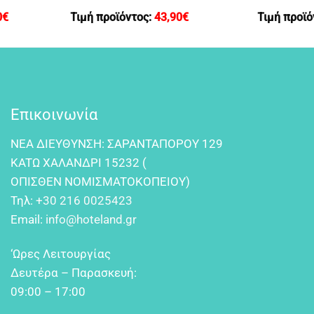
0
€
Τιμή προϊόντος:
43,90
€
Τιμή προϊό
Επικοινωνία
NEA ΔIEYΘYNΣH: ΣAPANTAΠOPOY 129
KATΩ XAΛANΔPI 15232 (
OΠIΣΘEN NOMIΣMATOKOΠEIOY)
Τηλ:
+30 216 0025423
Email:
info@hoteland.gr
‘Ωρες Λειτουργίας
Δευτέρα – Παρασκευή:
09:00 – 17:00