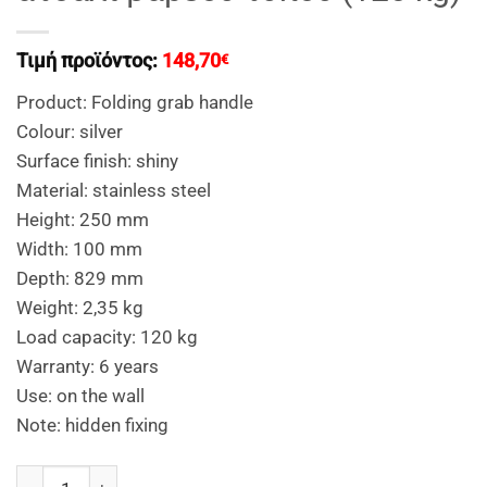
Τιμή προϊόντος:
148,70
€
Product: Folding grab handle
Colour: silver
Surface finish: shiny
Material: stainless steel
Height: 250 mm
Width: 100 mm
Depth: 829 mm
Weight: 2,35 kg
Load capacity: 120 kg
Warranty: 6 years
Use: on the wall
Note: hidden fixing
Folding grab handle,U-shaped,813 mm,shiny stainless st