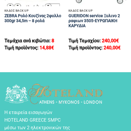
ΚΑΔΟΣ BACK UP
ΚΑΔΟΣ BACK UP
ZEBRA Ρολό Κουζίνας 2φυλλο
GUERIDON service Ξυλινο 2
300gr 34,5m – 8 ρολά
ραφιων 3505-ΕΥΡΩΠΑΙΚΗ
ΚΑΡΥΔΙΑ
Τεμάχια ανά κιβώτιο:
8
Τιμή Τεμαχίου:
240,00
€
Τιμή προϊόντος:
14,88
€
Τιμή προϊόντος:
240,00
€
Η εταιρεία εισαγωγών
HOTELAND GREECE SMPC
μέσω των 2 ηλεκτρονικών της