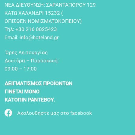
NEA ΔIEYΘYNΣH: ΣAPANTAΠOPOY 129
KATΩ XAΛANΔPI 15232 (
OΠIΣΘEN NOMIΣMATOKOΠEIOY)
Τηλ:
+30 216 0025423
Email:
info@hoteland.gr
‘Ωρες Λειτουργίας
Δευτέρα – Παρασκευή:
09:00 – 17:00
ΔΕΙΓΜΑΤΙΣΜΟΣ ΠΡΟΪΟΝΤΩΝ
ΓΙΝΕΤΑΙ ΜΟΝΟ
ΚΑΤΟΠΙΝ ΡΑΝΤΕΒΟΥ.
Ακολουθήστε μας στο facebook