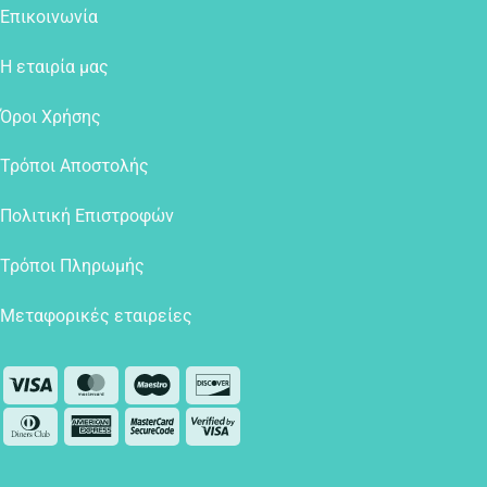
Επικοινωνία
Η εταιρία μας
Όροι Χρήσης
Τρόποι Αποστολής
Πολιτική Επιστροφών
Τρόποι Πληρωμής
Μεταφορικές εταιρείες
Visa
MasterCard
Maestro
Discover
Dinners
American
MasterCard
Visa
Club
Express
2
2