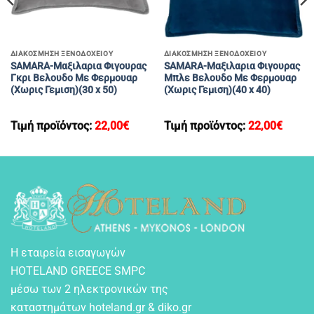
ΔΙΑΚΟΣΜΗΣΗ ΞΕΝΟΔΟΧΕΙΟΥ
ΔΙΑΚΟΣΜΗΣΗ ΞΕΝΟΔΟΧΕΙΟΥ
SAMARA-Μαξιλαρια Φιγουρας
SAMARA-Μαξιλαρια Φιγουρας
Γκρι Βελουδο Με Φερμουαρ
Μπλε Βελουδο Με Φερμουαρ
(Χωρις Γεμιση)(30 x 50)
(Χωρις Γεμιση)(40 x 40)
Τιμή προϊόντος:
22,00
€
Τιμή προϊόντος:
22,00
€
Η εταιρεία εισαγωγών
HOTELAND GREECE SMPC
μέσω των 2 ηλεκτρονικών της
καταστημάτων hoteland.gr & diko.gr