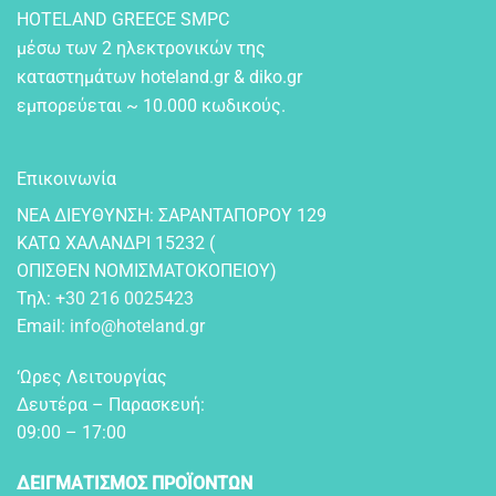
HOTELAND GREECE SMPC
μέσω των 2 ηλεκτρονικών της
καταστημάτων hoteland.gr & diko.gr
εμπορεύεται ~ 10.000 κωδικούς.
Επικοινωνία
NEA ΔIEYΘYNΣH: ΣAPANTAΠOPOY 129
KATΩ XAΛANΔPI 15232 (
OΠIΣΘEN NOMIΣMATOKOΠEIOY)
Τηλ:
+30 216 0025423
Email:
info@hoteland.gr
‘Ωρες Λειτουργίας
Δευτέρα – Παρασκευή:
09:00 – 17:00
ΔΕΙΓΜΑΤΙΣΜΟΣ ΠΡΟΪΟΝΤΩΝ