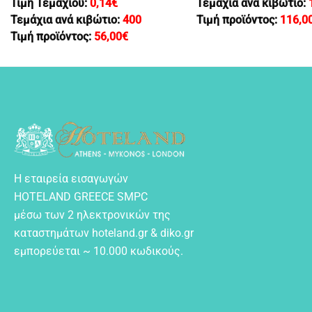
Τιμή Τεμαχίου:
0,14
€
Τεμάχια ανά κιβώτιο:
Τεμάχια ανά κιβώτιο:
400
Τιμή προϊόντος:
116,0
Τιμή προϊόντος:
56,00
€
Η εταιρεία εισαγωγών
HOTELAND GREECE SMPC
μέσω των 2 ηλεκτρονικών της
καταστημάτων hoteland.gr & diko.gr
εμπορεύεται ~ 10.000 κωδικούς.