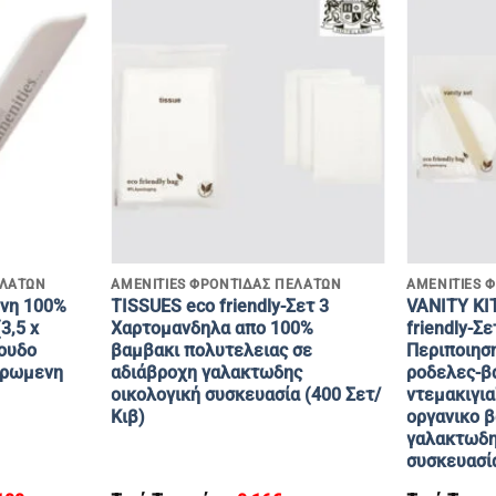
+
+
ΕΛΑΤΩΝ
AMENITIES ΦΡΟΝΤΙΔΑΣ ΠΕΛΑΤΩΝ
AMENITIES 
νη 100%
TISSUES eco friendly-Σετ 3
VANITY KIT
3,5 x
Χαρτομανδηλα απο 100%
friendly-Σ
ουδο
βαμβακι πολυτελειας σε
Περιποιησ
ιρωμενη
αδιάβροχη γαλακτωδης
ροδελες-β
οικολογική συσκευασία (400 Σετ/
ντεμακιγια
Κιβ)
οργανικο 
γαλακτωδη
συσκευασία