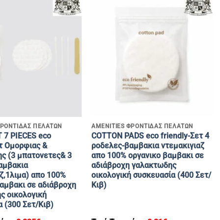
+
ΦΡΟΝΤΙΔΑΣ ΠΕΛΑΤΩΝ
AMENITIES ΦΡΟΝΤΙΔΑΣ ΠΕΛΑΤΩΝ
 7 PIECES eco
COTTON PADS eco friendly-Σετ 4
ετ Ομορφιας &
ροδελες-βαμβακια ντεμακιγιαζ
ης (3 μπατονετες& 3
απο 100% οργανικο βαμβακι σε
αμβακια
αδιάβροχη γαλακτωδης
ζ,1λιμα) απο 100%
οικολογική συσκευασία (400 Σετ/
βαμβακι σε αδιάβροχη
Κιβ)
ς οικολογική
 (300 Σετ/Κιβ)