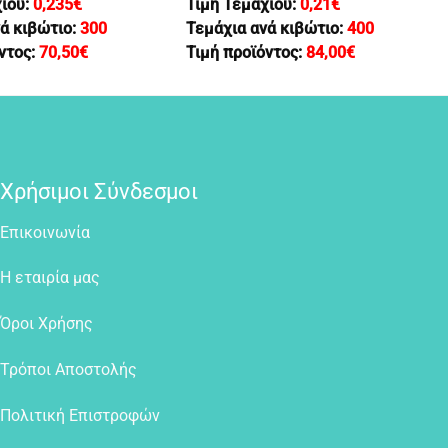
χίου:
0,235
€
Τιμή Τεμαχίου:
0,21
€
ά κιβώτιο:
300
Τεμάχια ανά κιβώτιο:
400
ντος:
70,50
€
Τιμή προϊόντος:
84,00
€
Χρήσιμοι Σύνδεσμοι
Επικοινωνία
Η εταιρία μας
Όροι Χρήσης
Τρόποι Αποστολής
Πολιτική Επιστροφών