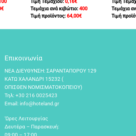
100
Τιμή Τεμαχίου:
0,16
€
Τιμή Τεμα
0
€
Τεμάχια ανά κιβώτιο:
400
Τεμάχια αν
Τιμή προϊόντος:
64,00
€
Τιμή προϊό
Επικοινωνία
NEA ΔIEYΘYNΣH: ΣAPANTAΠOPOY 129
KATΩ XAΛANΔPI 15232 (
OΠIΣΘEN NOMIΣMATOKOΠEIOY)
Τηλ:
+30 216 0025423
Email:
info@hoteland.gr
‘Ωρες Λειτουργίας
Δευτέρα – Παρασκευή:
09:00 – 17:00