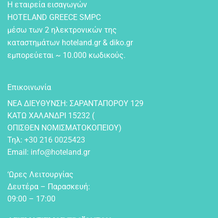
Η εταιρεία εισαγωγών
HOTELAND GREECE SMPC
μέσω των 2 ηλεκτρονικών της
καταστημάτων hoteland.gr & diko.gr
εμπορεύεται ~ 10.000 κωδικούς.
Επικοινωνία
NEA ΔIEYΘYNΣH: ΣAPANTAΠOPOY 129
KATΩ XAΛANΔPI 15232 (
OΠIΣΘEN NOMIΣMATOKOΠEIOY)
Τηλ:
+30 216 0025423
Email:
info@hoteland.gr
‘Ωρες Λειτουργίας
Δευτέρα – Παρασκευή:
09:00 – 17:00