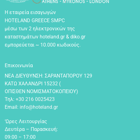
Η εταιρεία εισαγωγών
HOTELAND GREECE SMPC
μέσω των 2 ηλεκτρονικών της
καταστημάτων hoteland.gr & diko.gr
εμπορεύεται ~ 10.000 κωδικούς.
Επικοινωνία
NEA ΔIEYΘYNΣH: ΣAPANTAΠOPOY 129
KATΩ XAΛANΔPI 15232 (
OΠIΣΘEN NOMIΣMATOKOΠEIOY)
Τηλ:
+30 216 0025423
Email:
info@hoteland.gr
‘Ωρες Λειτουργίας
Δευτέρα – Παρασκευή:
09:00 – 17:00