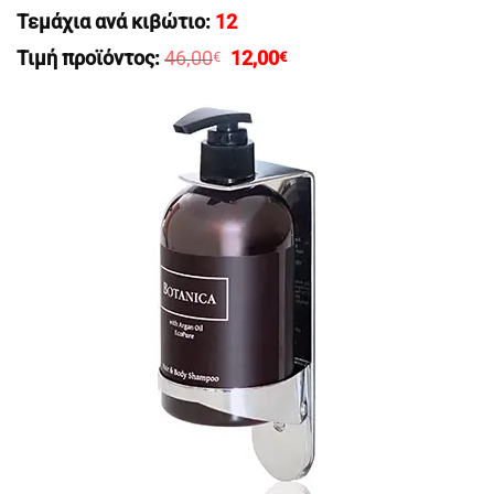
Τεμάχια ανά κιβώτιο:
12
Original
Η
Τιμή προϊόντος:
46,00
12,00
€
€
price
τρέχουσα
was:
τιμή
46,00€.
είναι:
12,00€.