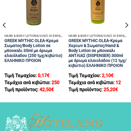
HAND & BODY LOTIONS/ΟΛΕΣ ΟΙ ΕΝΥΔΑΤΙΚΕΣ ΚΡΕΜΕΣ ΧΕΡΙΩΝ & ΣΩΜΑΤΟΣ
HAND & BODY LOTIONS/ΟΛΕΣ ΟΙ ΕΝΥΔΑΤΙΚΕΣ ΚΡΕΜΕΣ ΧΕΡΙΩΝ & ΣΩΜΑΤΟΣ
GREEK MYTHIC OLEA-Κρεμα
GREEK MYTHIC OLEA-Kρεμα
Σωματος/Body Lotion σε
Χεριων & Σωματος/Hand &
μπουκαλι 35ml με άρωμα
Body Lotion σε μπουκαλι
ελαιόλαδου (250 τμχ/κιβώτιο)
ANTΛΙΑΣ (DISPENSER) 300ml
EΛΛΗΝΙΚΟ ΠΡΟΙΟΝ
με άρωμα ελαιολαδου (12 τμχ/
κιβώτιο) EΛΛΗΝΙΚΟ ΠΡΟΙΟΝ
Τιμή Τεμαχίου:
0,17
€
Τιμή Τεμαχίου:
2,10
€
Τεμάχια ανά κιβώτιο:
250
Τεμάχια ανά κιβώτιο:
12
Τιμή προϊόντος:
42,50
€
Τιμή προϊόντος:
25,20
€