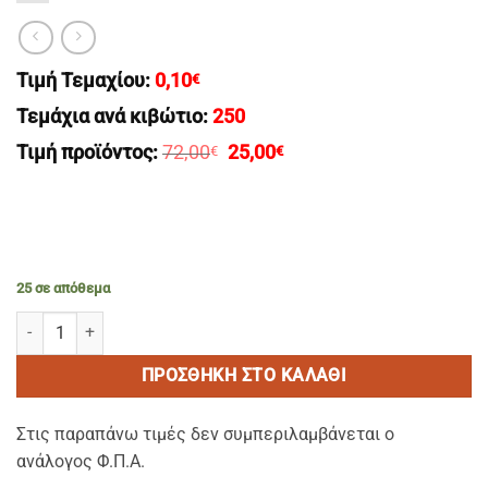
Τιμή Τεμαχίου:
0,10
€
Τεμάχια ανά κιβώτιο:
250
Original
Η
Τιμή προϊόντος:
72,00
25,00
€
€
price
τρέχουσα
was:
τιμή
72,00€.
είναι:
25,00€.
25 σε απόθεμα
BOTANICA eco pure Hair Conditioner – Mαλλακτικη Κρεμα Μαλλιω
ΠΡΟΣΘΉΚΗ ΣΤΟ ΚΑΛΆΘΙ
Στις παραπάνω τιμές δεν συμπεριλαμβάνεται ο
ανάλογος Φ.Π.Α.