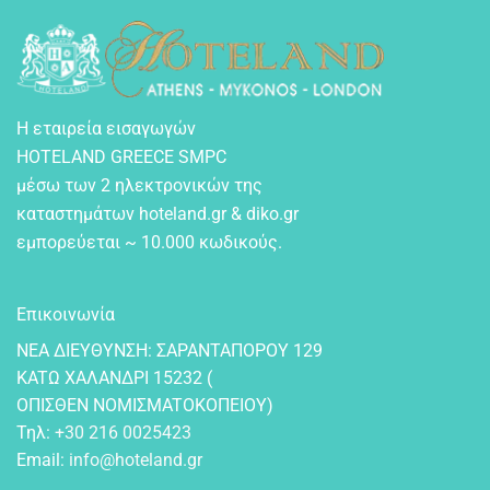
Η εταιρεία εισαγωγών
HOTELAND GREECE SMPC
μέσω των 2 ηλεκτρονικών της
καταστημάτων hoteland.gr & diko.gr
εμπορεύεται ~ 10.000 κωδικούς.
Επικοινωνία
NEA ΔIEYΘYNΣH: ΣAPANTAΠOPOY 129
KATΩ XAΛANΔPI 15232 (
OΠIΣΘEN NOMIΣMATOKOΠEIOY)
Τηλ:
+30 216 0025423
Email:
info@hoteland.gr