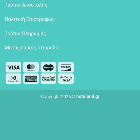
Τρόποι Αποστολής
Πολιτική Επιστροφών
Τρόποι Πληρωμής
Μεταφορικές εταιρείες
Visa
MasterCard
Maestro
Discover
Dinners
American
MasterCard
Visa
Club
Express
2
2
Copyright 2026 ©
hoteland.gr