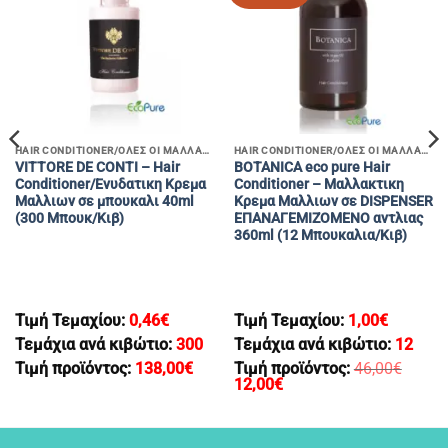
HAIR CONDITIONER/ΟΛΕΣ ΟΙ ΜΑΛΛΑΚΤΙΚΕΣ ΚΡΕΜΕΣ ΜΑΛΛΙΩΝ
HAIR CONDITIONER/ΟΛΕΣ ΟΙ ΜΑΛΛΑΚΤΙΚΕΣ ΚΡΕΜΕΣ ΜΑΛΛΙΩΝ
VITTORE DE CONTI – Hair
BOTANICA eco pure Hair
Conditioner/Ενυδατικη Κρεμα
Conditioner – Μαλλακτικη
Μαλλιων σε μπουκαλι 40ml
Κρεμα Μαλλιων σε DISPENSER
(300 Μπουκ/Κιβ)
ΕΠΑΝΑΓΕΜΙΖΟΜΕΝΟ αντλιας
360ml (12 Mπουκαλια/Κιβ)
Τιμή Τεμαχίου:
0,46
€
Τιμή Τεμαχίου:
1,00
€
Τεμάχια ανά κιβώτιο:
300
Τεμάχια ανά κιβώτιο:
12
Τιμή προϊόντος:
138,00
€
Τιμή προϊόντος:
46,00
€
Original
Η
12,00
€
price
τρέχουσα
was:
τιμή
46,00€.
είναι:
12,00€.