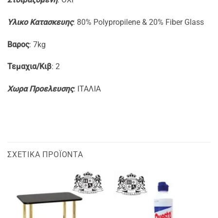
Yλικο Κατασκευης
: 80% Polypropilene & 20% Fiber Glass
Βαρος
: 7kg
Τεμαχια/Κιβ
: 2
Xωρα Προελευσης
: ITAΛΙΑ
ΣΧΕΤΙΚΆ ΠΡΟΪΌΝΤΑ