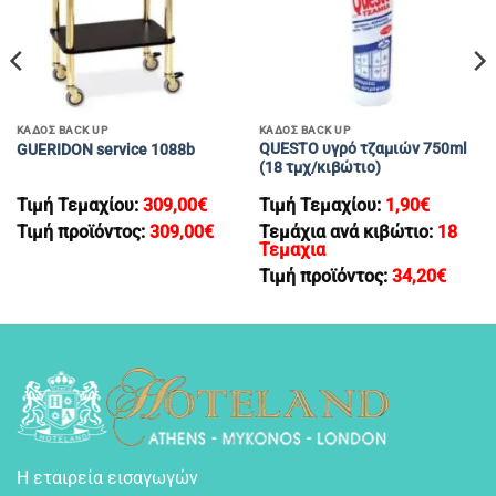
ΚΑΔΟΣ BACK UP
ΚΑΔΟΣ BACK UP
QUESTO υγρό τζαμιών 750ml
GUERIDON service 1088b
(18 τμχ/κιβώτιο)
Τιμή Τεμαχίου:
309,00
€
Τιμή Τεμαχίου:
1,90
€
Τιμή προϊόντος:
309,00
€
Τεμάχια ανά κιβώτιο:
18
Τεμαχια
Τιμή προϊόντος:
34,20
€
Η εταιρεία εισαγωγών