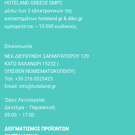
HOTELAND GREECE SMPC
μέσω των 2 ηλεκτρονικών της
καταστημάτων hoteland.gr & diko.gr
εμπορεύεται ~ 10.000 κωδικούς.
Επικοινωνία
NEA ΔIEYΘYNΣH: ΣAPANTAΠOPOY 129
KATΩ XAΛANΔPI 15232 (
OΠIΣΘEN NOMIΣMATOKOΠEIOY)
Τηλ:
+30 216 0025423
Email:
info@hoteland.gr
‘Ωρες Λειτουργίας
Δευτέρα – Παρασκευή:
09:00 – 17:00
ΔΕΙΓΜΑΤΙΣΜΟΣ ΠΡΟΪΟΝΤΩΝ