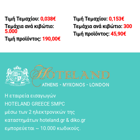
Τιμή Τεμαχίου:
0,038
€
Τιμή Τεμαχίου:
0,153
€
Τεμάχια ανά κιβώτιο:
Τεμάχια ανά κιβώτιο:
300
5.000
Τιμή προϊόντος:
45,90
€
Τιμή προϊόντος:
190,00
€
Η εταιρεία εισαγωγών
HOTELAND GREECE SMPC
μέσω των 2 ηλεκτρονικών της
καταστημάτων hoteland.gr & diko.gr
εμπορεύεται ~ 10.000 κωδικούς.