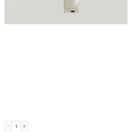
COMB bio 0% zero waste-Xτενα bio οικολογικη κατασκευασμενη απ