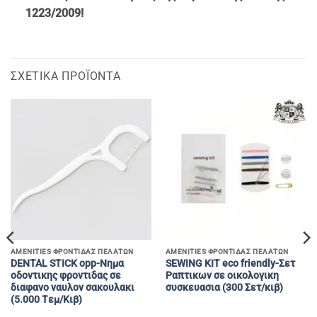
1223/2009!
ΣΧΕΤΙΚΆ ΠΡΟΪΌΝΤΑ
AMENITIES ΦΡΟΝΤΙΔΑΣ ΠΕΛΑΤΩΝ
AMENITIES ΦΡΟΝΤΙΔΑΣ ΠΕΛΑΤΩΝ
DENTAL STICK opp-Nημα
SEWING KIT eco friendly-Σετ
οδοντικης φροντιδας σε
Ραπτικων σε οικολογικη
διαφανο ναυλον σακουλακι
συσκευασια (300 Σετ/κιβ)
(5.000 Tεμ/Κιβ)