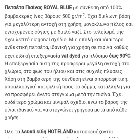
Πετσέτα Πισίνας ROYAL BLUE
με σύνθεση από 100%
2
βαμβακερές ίνες βάρους 500 gr/m
. Έχει δίκλωνη βάση
για μεγαλύτερη αντοχή στη χρήση, μονόκλωνο πέλος και
ενισχυμένες ούγιες με διπλό γαζί. Στο τελείωμά της
έχει λεπτό diagonal σχέδιο. Μια απαλή και ιδιαίτερα
ανθεκτική πετσέτα, ιδανική για χρήση σε πισίνα καθώς
o
έχει ειδική επεξεργασία
vat dyed
για πλύσιμο
έως 90
C
.
Η επεξεργασία αυτή της προσφέρει μεγάλη αντοχή στο
χλώριο, στο φως του ήλιου και στις συχνές πλύσεις.
Χάρη στη βαμβακερή της σύνθεση είναι απορροφητική,
υποαλλεργική και φιλική προς το δέρμα, κατάλληλη για
να προσφέρει άνετο στέγνωμα μετά την πισίνα. Έχει
ουδέτερο χρώμα και μίνιμαλ σχέδιο, ενώ το βάρος της
είναι ιδανικό για να στεγνώνει γρήγορα μετά από κάθε
χρήση.
Όλα τα
λευκά είδη HOTELAND
κατασκευάζονται