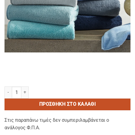
BEACH ROYAL BLUE 50-Πετσετες πισινας 500gsm ανεξιτηλες (Διαστ
ΠΡΟΣΘΉΚΗ ΣΤΟ ΚΑΛΆΘΙ
Στις παραπάνω τιμές δεν συμπεριλαμβάνεται ο
ανάλογος Φ.Π.Α.