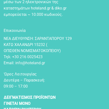
μέσω των 2 ηλεκτρονικών της
καταστημάτων hoteland.gr & diko.gr
εμπορεύεται ~ 10.000 κωδικούς.
Επικοινωνία
NEA ΔIEYΘYNΣH: ΣAPANTAΠOPOY 129
KATΩ XAΛANΔPI 15232 (
OΠIΣΘEN NOMIΣMATOKOΠEIOY)
Τηλ:
+30 216 0025423
Email:
info@hoteland.gr
‘Ωρες Λειτουργίας
Δευτέρα – Παρασκευή:
09:00 – 17:00
ΔΕΙΓΜΑΤΙΣΜΟΣ ΠΡΟΪΟΝΤΩΝ
ΓΙΝΕΤΑΙ ΜΟΝΟ