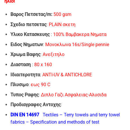
ήλιo!
Bαρος Πετσετας/m:
500 gsm
Σχεδιο πετσετας
:
PLAIN σκετη
Υλικο Κατασκευης
:
100% Βαμβακερα Νηματα
Ειδος Νηματων
:
Moνοκλωνα 16s/Single pennie
Xρωμα Bαφης
:
Ανεξιτηλο
Διασταση
:
80 x 160
Ιδιαιτεροτητα
:
ANTI-UV & ANTICHLORE
Πλυσιμο
:
εως 90 C
Τυπος Ραφης
:
Διπλο Γαζι Ασφαλειας-Αλυσιδα
Προδιαγραφες Αντοχης
:
DIN EN 14697
Textiles – Terry towels and terry towel
fabrics – Specification and methods of test