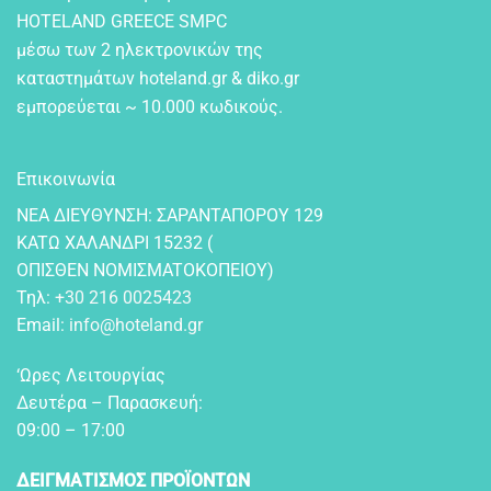
HOTELAND GREECE SMPC
μέσω των 2 ηλεκτρονικών της
καταστημάτων hoteland.gr & diko.gr
εμπορεύεται ~ 10.000 κωδικούς.
Επικοινωνία
NEA ΔIEYΘYNΣH: ΣAPANTAΠOPOY 129
KATΩ XAΛANΔPI 15232 (
OΠIΣΘEN NOMIΣMATOKOΠEIOY)
Τηλ:
+30 216 0025423
Email:
info@hoteland.gr
‘Ωρες Λειτουργίας
Δευτέρα – Παρασκευή:
09:00 – 17:00
ΔΕΙΓΜΑΤΙΣΜΟΣ ΠΡΟΪΟΝΤΩΝ