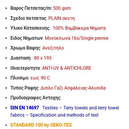
Bαρος Πετσετας/m:
500 gsm
Σχεδιο πετσετας
:
PLAIN σκετη
Υλικο Κατασκευης
:
100% Βαμβακερα Νηματα
Ειδος Νηματων
:
Moνοκλωνα 16s/Single pennie
Xρωμα Bαφης
:
Ανεξιτηλο
Διασταση
:
80 x 195
Ιδιαιτεροτητα
:
ANTI-UV & ANTICHLORE
Πλυσιμο
:
εως 90 C
Τυπος Ραφης
:
Διπλο Γαζι Ασφαλειας-Αλυσιδα
Προδιαγραφες Αντοχης
:
DIN EN 14697
Textiles – Terry towels and terry towel
fabrics – Specification and methods of test
STANDARD 100 by OEKO-TEX