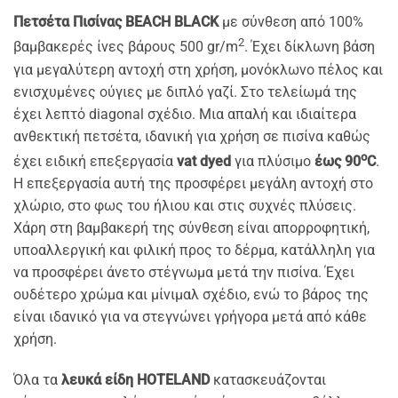
Πετσέτα Πισίνας BEACH ΒLACK
με σύνθεση από 100%
2
βαμβακερές ίνες βάρους 500 gr/m
. Έχει δίκλωνη βάση
για μεγαλύτερη αντοχή στη χρήση, μονόκλωνο πέλος και
ενισχυμένες ούγιες με διπλό γαζί. Στο τελείωμά της
έχει λεπτό diagonal σχέδιο. Μια απαλή και ιδιαίτερα
ανθεκτική πετσέτα, ιδανική για χρήση σε πισίνα καθώς
o
έχει ειδική επεξεργασία
vat dyed
για πλύσιμο
έως 90
C
.
Η επεξεργασία αυτή της προσφέρει μεγάλη αντοχή στο
χλώριο, στο φως του ήλιου και στις συχνές πλύσεις.
Χάρη στη βαμβακερή της σύνθεση είναι απορροφητική,
υποαλλεργική και φιλική προς το δέρμα, κατάλληλη για
να προσφέρει άνετο στέγνωμα μετά την πισίνα. Έχει
ουδέτερο χρώμα και μίνιμαλ σχέδιο, ενώ το βάρος της
είναι ιδανικό για να στεγνώνει γρήγορα μετά από κάθε
χρήση.
Όλα τα
λευκά είδη HOTELAND
κατασκευάζονται