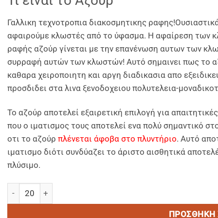
Τι ειναι το Αζουρ
Γαλλικη τεχνοτροπια διακοσμητικης ραφης!Ουσιαστικά 
αφαιρούμε κλωστές από το ύφασμα. Η αφαίρεση των κ
ραφής αζούρ γίνεται με την επανένωση αυτων των κλ
συρραφή αυτών των κλωστών! Αυτό σημαινει πως το αζ
καθαρα χειροποιητη και αργη διαδικασια απο εξειδικ
προσδιδει στα λινα ξενοδοχειου πολυτελεια-μοναδικο
Το αζούρ αποτελεί εξαιρετική επιλογή για απαιτητικέ
που ο ιματισμος τους αποτελεί ενα πολύ σημαντικό στ
οτι το αζούρ
πλένεται άφοβα στο πλυντήριο
. Αυτό απο
ιματισμο διότι συνδύαζει το άριστο αισθητικά αποτελ
πλύσιμο.
AZZURE (AZOYΡ) Διπλο ποσότητα
ΠΡΟΣΘΉΚΗ 