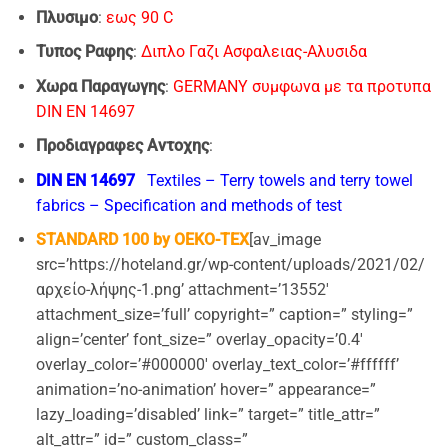
Πλυσιμο
:
εως 90 C
Τυπος Ραφης
:
Διπλο Γαζι Ασφαλειας-Αλυσιδα
Χωρα Παραγωγης
:
GERMANY συμφωνα με τα προτυπα
DIN EN 14697
Προδιαγραφες Αντοχης
:
DIN EN 14697
Textiles – Terry towels and terry towel
fabrics – Specification and methods of test
STANDARD 100 by OEKO-TEX
[av_image
src=’https://hoteland.gr/wp-content/uploads/2021/02/
αρχείο-λήψης-1.png’ attachment=’13552′
attachment_size=’full’ copyright=” caption=” styling=”
align=’center’ font_size=” overlay_opacity=’0.4′
overlay_color=’#000000′ overlay_text_color=’#ffffff’
animation=’no-animation’ hover=” appearance=”
lazy_loading=’disabled’ link=” target=” title_attr=”
alt_attr=” id=” custom_class=”