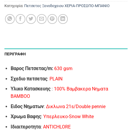
Κατηγορία:
Πετσετες Ξενοδοχειου ΧΕΡΙΑ-ΠΡΟΣΩΠΟ-ΜΠΑΝΙΟ
ΠΕΡΙΓΡΑΦΉ
Bαρος Πετσετας/m:
630 gsm
Σχεδιο πετσετας
:
PLAIN
Υλικο Κατασκευης
:
100% Βαμβακερα Νηματα
BAMBOO
Ειδος Νηματων
:
Δικλωνα 21s/Double pennie
Xρωμα Bαφης
:
Υπερλευκο-Snow White
Ιδιαιτεροτητα
:
ANTICHLORE