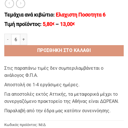
Τεμάχια ανά κιβώτιο:
Ελαχιστη Ποσοτητα 6
Price
Τιμή προϊόντος:
5,80
–
13,00
€
€
range:
5,80€
ATHENS BAMBOO 63 – Πετσέτες βιοργανικές με δίκλωνη βαση & δ
through
13,00€
ΠΡΟΣΘΉΚΗ ΣΤΟ ΚΑΛΆΘΙ
Στις παραπάνω τιμές δεν συμπεριλαμβάνεται ο
ανάλογος Φ.Π.Α.
Αποστολή σε 1-4 εργάσιμες ημέρες.
Για αποστολές εκτός Αττικής, τα μεταφορικά μέχρι το
συνεργαζόμενο πρακτορείο της Αθήνας είναι ΔΩΡΕΑΝ.
Παραλαβή από την έδρα μας κατόπιν συνεννόησης.
Κωδικός προϊόντος:
Μ/Δ