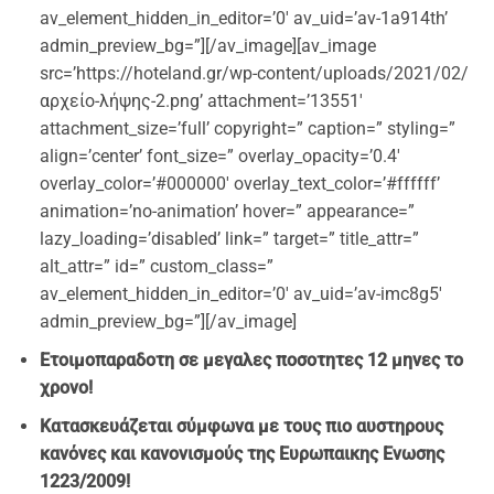
av_element_hidden_in_editor=’0′ av_uid=’av-1a914th’
admin_preview_bg=”][/av_image][av_image
src=’https://hoteland.gr/wp-content/uploads/2021/02/
αρχείο-λήψης-2.png’ attachment=’13551′
attachment_size=’full’ copyright=” caption=” styling=”
align=’center’ font_size=” overlay_opacity=’0.4′
overlay_color=’#000000′ overlay_text_color=’#ffffff’
animation=’no-animation’ hover=” appearance=”
lazy_loading=’disabled’ link=” target=” title_attr=”
alt_attr=” id=” custom_class=”
av_element_hidden_in_editor=’0′ av_uid=’av-imc8g5′
admin_preview_bg=”][/av_image]
Ετοιμοπαρα
δοτη σε μεγαλες ποσοτητες 12 μηνες το
χρονο!
Κατασκευάζεται σύμφωνα με τους πιο αυστηρους
κανόνες και κανονισμούς της Ευρωπαικης Ενωσης
1223/2009!