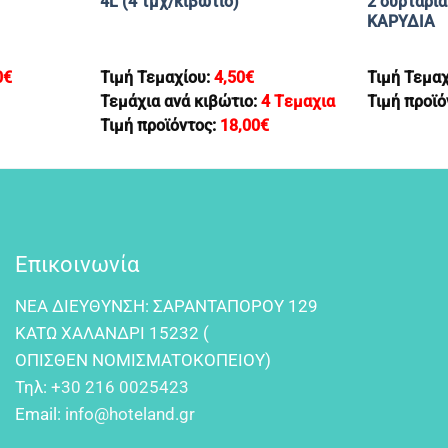
4L (4 τμχ/κιβώτιο)
2 συρτάρι
ΚΑΡΥΔΙΑ
0
€
Τιμή Τεμαχίου:
4,50
€
Τιμή Τεμα
Τεμάχια ανά κιβώτιο:
4 Tεμαχια
Τιμή προϊό
Τιμή προϊόντος:
18,00
€
Επικοινωνία
NEA ΔIEYΘYNΣH: ΣAPANTAΠOPOY 129
KATΩ XAΛANΔPI 15232 (
OΠIΣΘEN NOMIΣMATOKOΠEIOY)
Τηλ:
+30 216 0025423
Email:
info@hoteland.gr