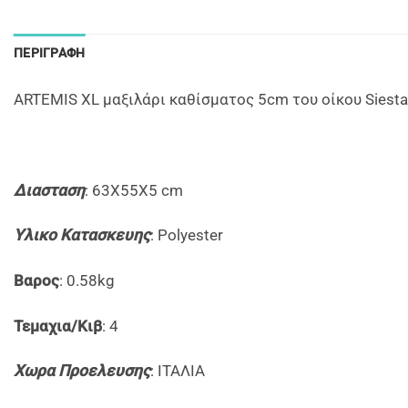
ΠΕΡΙΓΡΑΦΉ
ARTEMIS XL μαξιλάρι καθίσματος 5cm του οίκου Siest
Διασταση
: 63X55X5 cm
Yλικο Κατασκευης
: Polyester
Βαρος
: 0.58kg
Τεμαχια/Κιβ
: 4
Xωρα Προελευσης
: ITAΛΙΑ