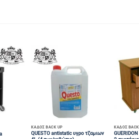
+
+
ΚΑΔΟΣ BACK UP
ΚΑΔΟΣ BACK
QUESTO antistatic υγρο τζαμιων
GUERIDON s
a