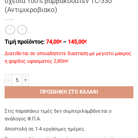
σχεδια 100% βαμβακοσατεν TC-330
(Αντιμικροβιακο)
Price
Τιμή προϊόντος:
74,00
–
145,00
€
€
range:
74,00€
Διατιθεται σε οποιαδηποτε διασταση-με μεγιστο μακρος
through
η φαρδος υφασματος 2,80m!
145,00€
ANCHOR/5 – Σετ Navy Blue (σεντονια-μαξιλαροθηκες-παπλωματοθη
ΠΡΟΣΘΉΚΗ ΣΤΟ ΚΑΛΆΘΙ
Στις παραπάνω τιμές δεν συμπεριλαμβάνεται ο
ανάλογος Φ.Π.Α.
Αποστολή σε 1-4 εργάσιμες ημέρες.