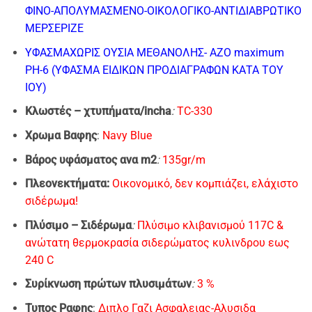
ΦΙΝΟ-AΠΟΛΥΜΑΣΜΕΝΟ-ΟΙΚΟΛΟΓΙΚΟ-ΑΝΤΙΔΙΑΒΡΩΤΙΚΟ
ΜΕΡΣΕΡΙΖΕ
ΥΦΑΣΜΑ
ΧΩΡΙΣ ΟΥΣΙΑ ΜΕΘΑΝΟΛΗΣ- ΑΖΟ maximum
PH-6 (ΥΦΑΣΜΑ ΕΙΔΙΚΩΝ ΠΡΟΔΙΑΓΡΑΦΩΝ ΚΑΤΑ ΤΟΥ
ΙΟΥ)
Κλωστές – χτυπήματα/incha
:
TC-330
Xρωμα Bαφης
:
Navy Blue
Βάρος υφάσματος ανα m2
:
135gr/m
Πλεονεκτήματα:
Οικονομικό, δεν κομπιάζει, ελάχιστο
σιδέρωμα!
Πλύσιμo – Σιδέρωμα
:
Πλύσιμο κλιβανισμού 117C &
ανώτατη θερμοκρασία σιδερώματος κυλινδρου εως
240 C
Συρίκνωση πρώτων πλυσιμάτων
:
3 %
Τυπος Ραφης
:
Διπλο Γαζι Ασφαλειας-Αλυσιδα