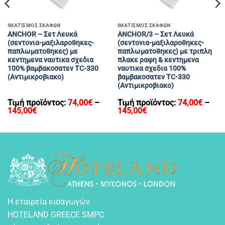
ΙΜΑΤΙΣΜΟΣ ΣΚΑΦΩΝ
ΙΜΑΤΙΣΜΟΣ ΣΚΑΦΩΝ
ANCHOR – Σετ Λευκά
ANCHOR/3 – Σετ Λευκά
(σεντονια-μαξιλαροθηκες-
(σεντονια-μαξιλαροθηκες-
παπλωματοθηκες) με
παπλωματοθηκες) με τριπλη
κεντημενα ναυτικα σχεδια
πλακε ραφη & κεντημενα
100% βαμβακοσατεν TC-330
ναυτικα σχεδια 100%
(Αντιμικροβιακο)
βαμβακοσατεν TC-330
(Αντιμικροβιακο)
Τιμή προϊόντος:
74,00
€
–
Τιμή προϊόντος:
74,00
€
–
Price
Price
145,00
€
145,00
€
range:
range:
74,00€
74,00€
through
through
145,00€
145,00€
Η εταιρεία εισαγωγών
HOTELAND GREECE SMPC