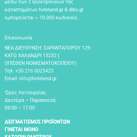
μέσω των 2 ηλεκτρονικών της
καταστημάτων hoteland.gr & diko.gr
εμπορεύεται ~ 10.000 κωδικούς.
Επικοινωνία
NEA ΔIEYΘYNΣH: ΣAPANTAΠOPOY 129
KATΩ XAΛANΔPI 15232 (
OΠIΣΘEN NOMIΣMATOKOΠEIOY)
Τηλ:
+30 216 0025423
Email:
info@hoteland.gr
‘Ωρες Λειτουργίας
Δευτέρα – Παρασκευή:
09:00 – 17:00
ΔΕΙΓΜΑΤΙΣΜΟΣ ΠΡΟΪΟΝΤΩΝ
ΓΙΝΕΤΑΙ ΜΟΝΟ