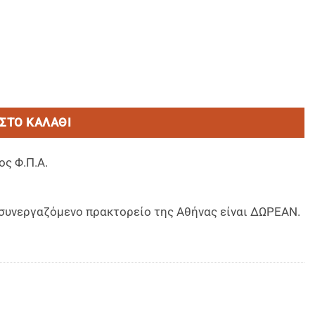
ονικο συνδυασμο και κλειδι με διαστασεις (36,5 x 43,5 x
ΣΤΟ ΚΑΛΆΘΙ
ος Φ.Π.Α.
ο συνεργαζόμενο πρακτορείο της Αθήνας είναι ΔΩΡΕΑΝ.