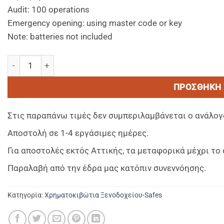
Audit: 100 operations
Emergency opening: using master code or key
Note: batteries not included
ALDA DIGI PLUS LAPTOP-Χρηματοκιβώτιο ψηφιακο με ηλεκτρ
ΠΡΟΣΘΉΚΗ 
Στις παραπάνω τιμές δεν συμπεριλαμβάνεται ο ανάλογ
Αποστολή σε 1-4 εργάσιμες ημέρες.
Για αποστολές εκτός Αττικής, τα μεταφορικά μέχρι τ
Παραλαβή από την έδρα μας κατόπιν συνεννόησης.
Κατηγορία:
Χρηματοκιβώτια Ξενοδοχείου-Safes