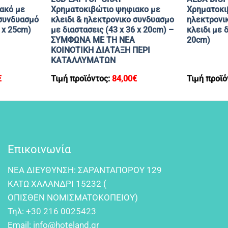
ακό με
Χρηματοκιβώτιο ψηφιακο με
Χρηματοκι
 συνδυασμό
κλειδι & ηλεκτρονικο συνδυασμο
ηλεκτρονι
5 x 25cm)
με διαστασεις (43 x 36 x 20cm) –
κλειδι με δ
ΣΥΜΦΩΝΑ ΜΕ ΤΗ ΝΕΑ
20cm)
ΚΟΙΝΟΤΙΚΗ ΔΙΑΤΑΞΗ ΠΕΡΙ
ΚΑΤΑΛΛΥΜΑΤΩΝ
€
Τιμή προϊόντος:
84,00
€
Τιμή προϊό
Επικοινωνία
NEA ΔIEYΘYNΣH: ΣAPANTAΠOPOY 129
KATΩ XAΛANΔPI 15232 (
OΠIΣΘEN NOMIΣMATOKOΠEIOY)
Τηλ:
+30 216 0025423
Email:
info@hoteland.gr