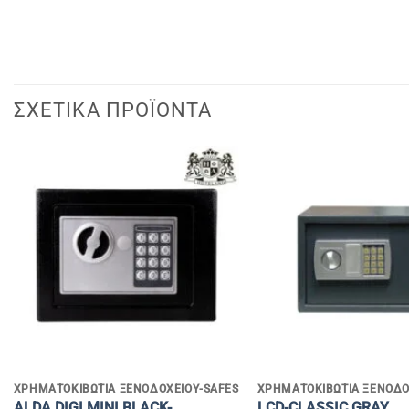
ΣΧΕΤΙΚΆ ΠΡΟΪΌΝΤΑ
+
+
ΧΡΗΜΑΤΟΚΙΒΏΤΙΑ ΞΕΝΟΔΟΧΕΊΟΥ-SAFES
ΧΡΗΜΑΤΟΚΙΒΏΤΙΑ ΞΕΝΟΔΟ
ALDA DIGI MINI BLACK-
LCD-CLASSIC GRAY