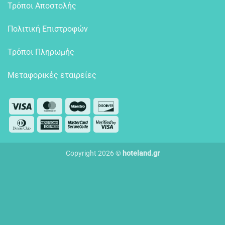
Τρόποι Αποστολής
Πολιτική Επιστροφών
Τρόποι Πληρωμής
Μεταφορικές εταιρείες
Visa
MasterCard
Maestro
Discover
Dinners
American
MasterCard
Visa
Club
Express
2
2
Copyright 2026 ©
hoteland.gr