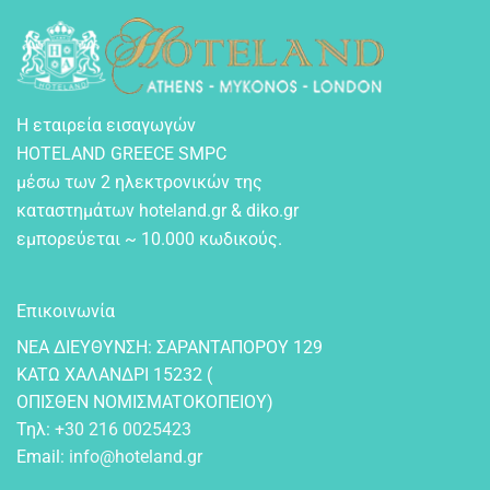
Η εταιρεία εισαγωγών
HOTELAND GREECE SMPC
μέσω των 2 ηλεκτρονικών της
καταστημάτων hoteland.gr & diko.gr
εμπορεύεται ~ 10.000 κωδικούς.
Επικοινωνία
NEA ΔIEYΘYNΣH: ΣAPANTAΠOPOY 129
KATΩ XAΛANΔPI 15232 (
OΠIΣΘEN NOMIΣMATOKOΠEIOY)
Τηλ:
+30 216 0025423
Email:
info@hoteland.gr