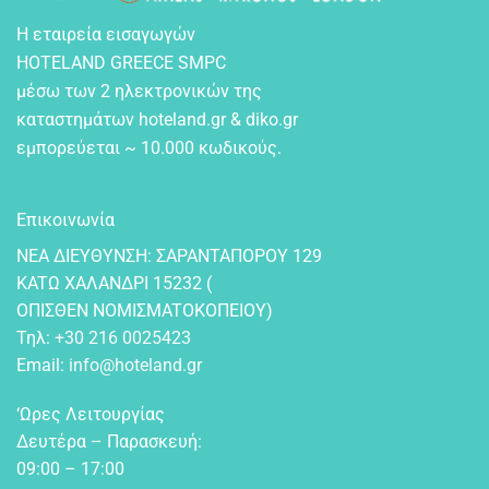
Η εταιρεία εισαγωγών
HOTELAND GREECE SMPC
μέσω των 2 ηλεκτρονικών της
καταστημάτων hoteland.gr & diko.gr
εμπορεύεται ~ 10.000 κωδικούς.
Επικοινωνία
NEA ΔIEYΘYNΣH: ΣAPANTAΠOPOY 129
KATΩ XAΛANΔPI 15232 (
OΠIΣΘEN NOMIΣMATOKOΠEIOY)
Τηλ:
+30 216 0025423
Email:
info@hoteland.gr
‘Ωρες Λειτουργίας
Δευτέρα – Παρασκευή:
09:00 – 17:00