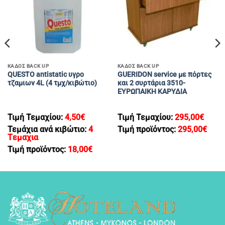
ΚΑΔΟΣ BACK UP
ΚΑΔΟΣ BACK UP
QUESTO antistatic υγρο
GUERIDON service με πόρτες
τζαμιων 4L (4 τμχ/κιβώτιο)
και 2 συρτάρια 3510-
ΕΥΡΩΠΑΙΚΗ ΚΑΡΥΔΙΑ
Τιμή Τεμαχίου:
4,50
€
Τιμή Τεμαχίου:
295,00
€
Τεμάχια ανά κιβώτιο:
4
Τιμή προϊόντος:
295,00
€
Tεμαχια
Τιμή προϊόντος:
18,00
€