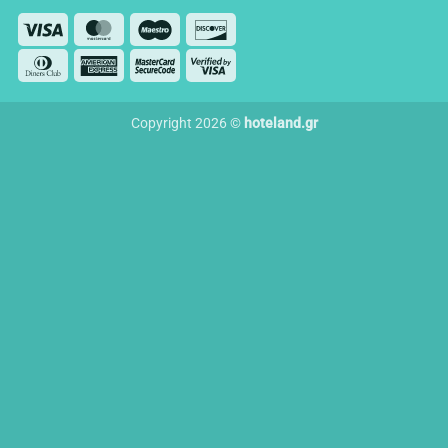
Visa
MasterCard
Maestro
Discover
Dinners
American
MasterCard
Visa
Club
Express
2
2
Copyright 2026 ©
hoteland.gr