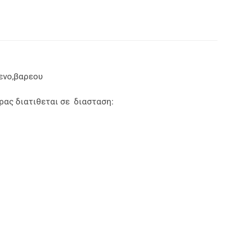
ενο,βαρεου
ιρας διατιθεται σε διασταση: