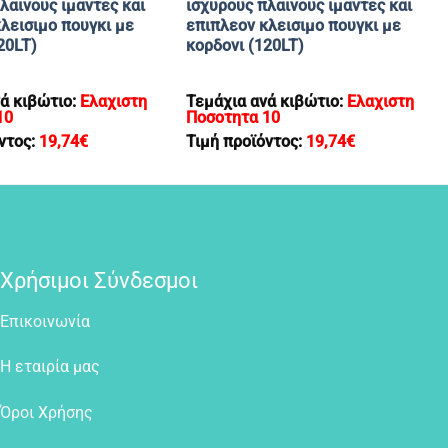
λαινους ιμαντες και
ισχυρους πλαινους ιμαντες και
λεισιμο πουγκι με
επιπλεον κλεισιμο πουγκι με
20LT)
κορδονι (120LT)
ά κιβώτιο:
Ελαχιστη
Τεμάχια ανά κιβώτιο:
Ελαχιστη
10
Ποσοτητα 10
ντος:
19,74
€
Τιμή προϊόντος:
19,74
€
Χρήσιμοι Σύνδεσμοι
Επικοινωνία
Η εταιρία μας
Όροι Χρήσης