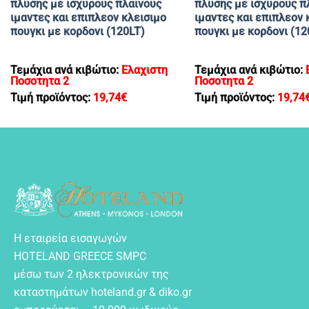
πλυσης με ισχυρους πλαινους
πλυσης με ισχυρους π
ιμαντες και επιπλεον κλεισιμο
ιμαντες και επιπλεον 
πουγκι με κορδονι (120LT)
πουγκι με κορδονι (12
Τεμάχια ανά κιβώτιο:
Ελαχιστη
Τεμάχια ανά κιβώτιο:
Ποσοτητα 2
Ποσοτητα 2
Τιμή προϊόντος:
19,74
€
Τιμή προϊόντος:
19,74
Η εταιρεία εισαγωγών
HOTELAND GREECE SMPC
μέσω των 2 ηλεκτρονικών της
καταστημάτων hoteland.gr & diko.gr