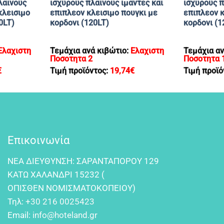
λαινους
ισχυρους πλαινους ιμαντες και
ισχυρους π
κλεισιμο
επιπλεον κλεισιμο πουγκι με
επιπλεον κ
0LT)
κορδονι (120LT)
κορδονι (1
Ελαχιστη
Τεμάχια ανά κιβώτιο:
Ελαχιστη
Τεμάχια αν
Ποσοτητα 2
Ποσοτητα 
€
Τιμή προϊόντος:
19,74
€
Τιμή προϊό
Επικοινωνία
NEA ΔIEYΘYNΣH: ΣAPANTAΠOPOY 129
KATΩ XAΛANΔPI 15232 (
OΠIΣΘEN NOMIΣMATOKOΠEIOY)
Τηλ:
+30 216 0025423
Email:
info@hoteland.gr