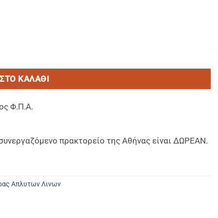
3 OUTDOOR αδιάβροχος-αντιχλωρ-antiUV καθημερινης πλυση
ΣΤΟ ΚΑΛΆΘΙ
ος Φ.Π.Α.
ο συνεργαζόμενο πρακτορείο της Αθήνας είναι ΔΩΡΕΑΝ.
ρας Απλυτων Λινων