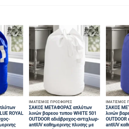
+
+
ΙΜΑΤΙΣΜΟΣ ΠΡΟΣΦΟΡΕΣ
ΙΜΑΤΙΣΜΟΣ 
πλύτων
ΣΑΚΟΣ ΜΕΤΑΦΟΡΑΣ απλύτων
ΣΑΚΟΣ ΜΕ
BLUE ROYAL
λινών βαρεου τυπου WHITE 501
λινών βαρ
χος-
OUTDOOR αδιάβροχος-αντιχλωρ-
OUTDOOR α
μερινης
antiUV καθημερινης πλυσης με
antiUV καθ