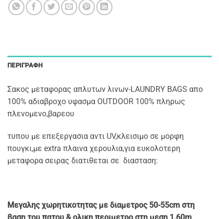
ΠΕΡΙΓΡΑΦΉ
Σακος μεταφορας απλυτων λινων-LAUNDRY BAGS απο
100% αδιαβροχο υφασμα OUTDOOR 100% πληρως
πλενομενο,βαρεου
τυπου με επεξεργασια αντι UV,κλεισιμο σε μορφη
πουγκι,με extra πλαινα χερουλια,για ευκολοτερη
μεταφορα σειρας διατιθεται σε διασταση:
Mεγαλης χωρητικοτητας με διαμετρος 50-55cm στη
βαση του πατου & ολικη περιμετρο στη μεση 1,60m