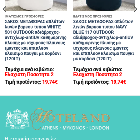
ΙΜΑΤΙΣΜΟΣ ΠΡΟΣΦΟΡΕΣ
ΙΜΑΤΙΣΜΟΣ ΠΡΟΣΦΟΡΕΣ
ΣΑΚΟΣ ΜΕΤΑΦΟΡΑΣ απλύτων
ΣΑΚΟΣ ΜΕΤΑΦΟΡΑΣ απλύτων
λινών βαρεου τυπου WHITE
λινών βαρεου τυπου NAVY
501 OUTDOOR αδιάβροχος-
BLUE 117 OUTDOOR
αντιχλωρ-antiUV καθημερινης
αδιάβροχος-αντιχλωρ-antiUV
πλυσης με ισχυρους πλαινους
καθημερινης πλυσης με
ιμαντες και επιπλεον
ισχυρους πλαινους ιμαντες
κλεισιμο πουγκι με κορδονι
και επιπλεον κλεισιμο πουγκι
(120LT)
με κορδονι (120LT)
Τεμάχια ανά κιβώτιο:
Τεμάχια ανά κιβώτιο:
Ελαχιστη Ποσοτητα 2
Ελαχιστη Ποσοτητα 2
Τιμή προϊόντος:
19,74
€
Τιμή προϊόντος:
19,74
€
Η εταιρεία εισαγωγών