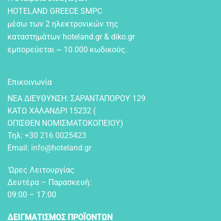
HOTELAND GREECE SMPC
μέσω των 2 ηλεκτρονικών της
καταστημάτων hoteland.gr & diko.gr
εμπορεύεται ~ 10.000 κωδικούς.
Επικοινωνία
NEA ΔIEYΘYNΣH: ΣAPANTAΠOPOY 129
KATΩ XAΛANΔPI 15232 (
OΠIΣΘEN NOMIΣMATOKOΠEIOY)
Τηλ:
+30 216 0025423
Email:
info@hoteland.gr
‘Ωρες Λειτουργίας
Δευτέρα – Παρασκευή:
09:00 – 17:00
ΔΕΙΓΜΑΤΙΣΜΟΣ ΠΡΟΪΟΝΤΩΝ