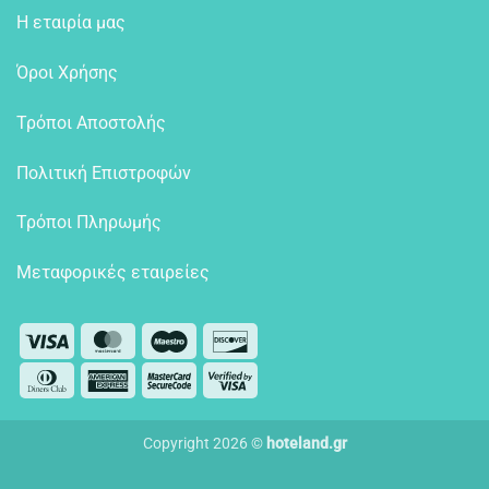
Η εταιρία μας
Όροι Χρήσης
Τρόποι Αποστολής
Πολιτική Επιστροφών
Τρόποι Πληρωμής
Μεταφορικές εταιρείες
Visa
MasterCard
Maestro
Discover
Dinners
American
MasterCard
Visa
Club
Express
2
2
Copyright 2026 ©
hoteland.gr