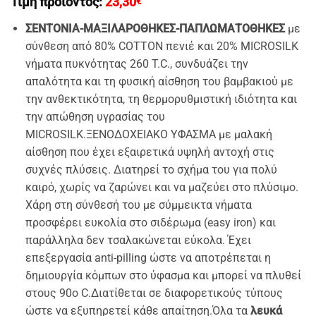
Τιμή προϊόντος:
23,30
€
ΣΕΝΤΟΝΙΑ-ΜΑΞΙΛΑΡΟΘΗΚΕΣ-ΠΑΠΛΩΜΑΤΟΘΗΚΕΣ
με
σύνθεση από 80% COTTON πενιέ και 20% MICROSILK
νήματα πυκνότητας 260 T.C., συνδυάζει την
απαλότητα και τη φυσική αίσθηση του βαμβακιού με
την ανθεκτικότητα, τη θερμορυθμιστική ιδιότητα και
την απώθηση υγρασίας του
MICROSILK.ΞΕΝΟΔΟΧΕΙΑΚΟ ΥΦΑΣΜΑ με μαλακή
αίσθηση που έχει εξαιρετικά υψηλή αντοχή στις
συχνές πλύσεις. Διατηρεί το σχήμα του για πολύ
καιρό, χωρίς να ζαρώνει και να μαζεύει στο πλύσιμο.
Χάρη στη σύνθεσή του με σύμμεικτα νήματα
προσφέρει ευκολία στο σιδέρωμα (easy iron) και
παράλληλα δεν τσαλακώνεται εύκολα. Έχει
επεξεργασία anti-pilling ώστε να αποτρέπεται η
δημιουργία κόμπων στο ύφασμα και μπορεί να πλυθεί
στους 90ο C.Διατίθεται σε διαφορετικούς τύπους
ώστε να εξυπηρετεί κάθε απαίτηση.Όλα τα
λευκά