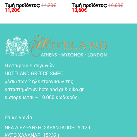
Τιμή προϊόντος:
14,20
€
Τιμή προϊόντος:
16,60
€
Original
Η
Original
Η
11,20
€
13,60
€
price
τρέχουσα
price
τρέχουσα
was:
τιμή
was:
τιμή
14,20€.
είναι:
16,60€.
είναι:
11,20€.
13,60€.
Η εταιρεία εισαγωγών
HOTELAND GREECE SMPC
μέσω των 2 ηλεκτρονικών της
καταστημάτων hoteland.gr & diko.gr
εμπορεύεται ~ 10.000 κωδικούς.
Επικοινωνία
NEA ΔIEYΘYNΣH: ΣAPANTAΠOPOY 129
KATΩ XAΛANΔPI 15232 (