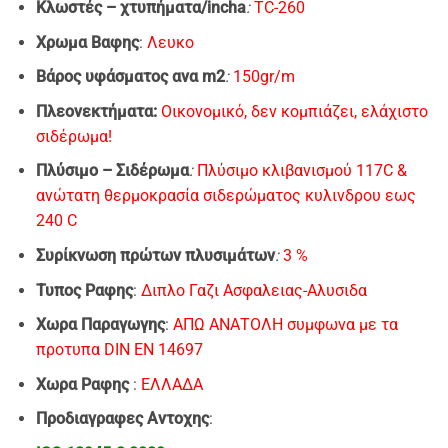
Κλωστές – χτυπήματα/incha
:
TC-260
Xρωμα Bαφης
:
Λευκο
Βάρος υφάσματος ανα m2
:
150gr/m
Πλεονεκτήματα:
Οικονομικό, δεν κομπιάζει, ελάχιστο
σιδέρωμα!
Πλύσιμo – Σιδέρωμα
:
Πλύσιμο κλιβανισμού 117C &
ανώτατη θερμοκρασία σιδερώματος κυλινδρου εως
240 C
Συρίκνωση πρώτων πλυσιμάτων
:
3 %
Τυπος Ραφης
:
Διπλο Γαζι Ασφαλειας-Αλυσιδα
Χωρα Παραγωγης
:
ΑΠΩ ΑΝΑΤΟΛΗ συμφωνα με τα
προτυπα DIN EN 14697
Χωρα Ραφης
:
EΛΛΑΔΑ
Προδιαγραφες Αντοχης
: