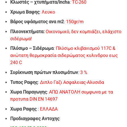
Κλωστές – χτυπήματα/incha
:
TC-260
Xρωμα Bαφης
:
Λευκο
Βάρος υφάσματος ανα m2
:
150gr/m
Πλεονεκτήματα:
Οικονομικό, δεν κομπιάζει, ελάχιστο
σιδέρωμα!
Πλύσιμo – Σιδέρωμα
:
Πλύσιμο κλιβανισμού 117C &
ανώτατη θερμοκρασία σιδερώματος κυλινδρου εως
240 C
Συρίκνωση πρώτων πλυσιμάτων
:
3 %
Τυπος Ραφης
:
Διπλο Γαζι Ασφαλειας-Αλυσιδα
Χωρα Παραγωγης
:
ΑΠΩ ΑΝΑΤΟΛΗ συμφωνα με τα
προτυπα DIN EN 14697
Χωρα Ραφης
:
EΛΛΑΔΑ
Προδιαγραφες Αντοχης
: