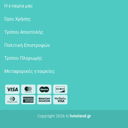
Η εταιρία μας
Όροι Χρήσης
Τρόποι Αποστολής
Πολιτική Επιστροφών
Τρόποι Πληρωμής
Μεταφορικές εταιρείες
Visa
MasterCard
Maestro
Discover
Dinners
American
MasterCard
Visa
Club
Express
2
2
Copyright 2026 ©
hoteland.gr