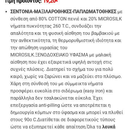
Τιμή προϊόντος:
19,20
€
ΣΕΝΤΟΝΙΑ-ΜΑΞΙΛΑΡΟΘΗΚΕΣ-ΠΑΠΛΩΜΑΤΟΘΗΚΕΣ
με
σύνθεση από 80% COTTON πενιέ και 20% MICROSILK
νήματα πυκνότητας 260 T.C., συνδυάζει την
απαλότητα και τη φυσική αίσθηση του βαμβακιού με
την ανθεκτικότητα, τη θερμορυθμιστική ιδιότητα και
την απώθηση υγρασίας του
MICROSILK.ΞΕΝΟΔΟΧΕΙΑΚΟ ΥΦΑΣΜΑ με μαλακή
αίσθηση που έχει εξαιρετικά υψηλή αντοχή στις
συχνές πλύσεις. Διατηρεί το σχήμα του για πολύ
καιρό, χωρίς να ζαρώνει και να μαζεύει στο πλύσιμο.
Χάρη στη σύνθεσή του με σύμμεικτα νήματα
προσφέρει ευκολία στο σιδέρωμα (easy iron) και
παράλληλα δεν τσαλακώνεται εύκολα. Έχει
επεξεργασία anti-pilling ώστε να αποτρέπεται η
δημιουργία κόμπων στο ύφασμα και μπορεί να πλυθεί
στους 90ο C.Διατίθεται σε διαφορετικούς τύπους
ώστε να εξυπηρετεί κάθε απαίτηση.Όλα τα
λευκά