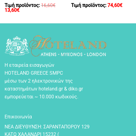
Τιμή προϊόντος:
16,60
€
Τιμή προϊόντος:
74,60
€
Original
Η
13,60
€
price
τρέχουσα
was:
τιμή
16,60€.
είναι:
13,60€.
Η εταιρεία εισαγωγών
HOTELAND GREECE SMPC
μέσω των 2 ηλεκτρονικών της
καταστημάτων hoteland.gr & diko.gr
εμπορεύεται ~ 10.000 κωδικούς.
Επικοινωνία
NEA ΔIEYΘYNΣH: ΣAPANTAΠOPOY 129
KATΩ XAΛANΔPI 15232 (