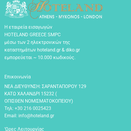
Η εταιρεία εισαγωγών
HOTELAND GREECE SMPC
μέσω των 2 ηλεκτρονικών της
καταστημάτων hoteland.gr & diko.gr
εμπορεύεται ~ 10.000 κωδικούς.
Επικοινωνία
NEA ΔIEYΘYNΣH: ΣAPANTAΠOPOY 129
KATΩ XAΛANΔPI 15232 (
OΠIΣΘEN NOMIΣMATOKOΠEIOY)
Τηλ:
+30 216 0025423
Email:
info@hoteland.gr
‘Ωρες Λειτουργίας