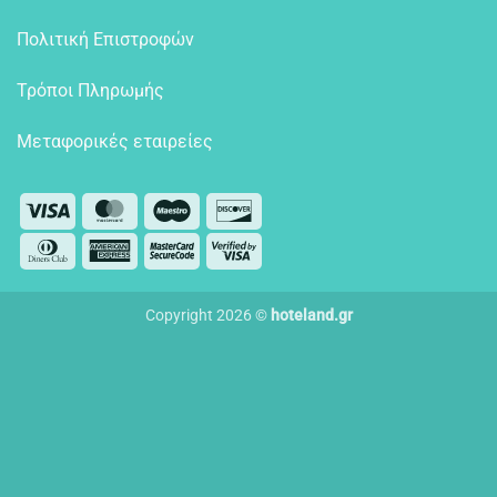
Πολιτική Επιστροφών
Τρόποι Πληρωμής
Μεταφορικές εταιρείες
Visa
MasterCard
Maestro
Discover
Dinners
American
MasterCard
Visa
Club
Express
2
2
Copyright 2026 ©
hoteland.gr