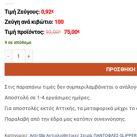
Τιμή Ζεύγους:
0,92
€
Ζεύγη ανά κιβώτιο:
100
Original
Η
Τιμή προϊόντος:
92,00
75,00
€
€
price
τρέχουσα
was:
τιμή
9 σε απόθεμα
92,00€.
είναι:
75,00€.
SUMMER PIQUE gray 100% ECO PURE cotton (UNISEX 30,0c
ΠΡΟΣΘΉΚΗ 
Στις παραπάνω τιμές δεν συμπεριλαμβάνεται ο ανάλογ
Αποστολή σε 1-4 εργάσιμες ημέρες.
Για αποστολές εκτός Αττικής, τα μεταφορικά μέχρι τ
Παραλαβή από την έδρα μας κατόπιν συνεννόησης.
Κατηγορίες:
Anti-Slip Αντιολισθητικες Σειρά
,
ΠΑΝΤΟΦΛΕΣ-SLIPPER