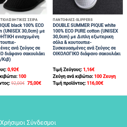
+
ΝΤΙΟΛΙΣΘΗΤΙΚΕΣ ΣΕΙΡΆ
ΠΑΝΤΟΦΛΕΣ-SLIPPERS
QUE black 100% ECO
DOUBLE SUMMER PIQUE white
n (UNISEX 30,0cm) με
100% ECO PURE cotton (UNISEX
ΗΤΙΚΗ ενισχυμένη
30,0cm) με Διπλη εξωτερικη
τουπιε-
σόλα & κουτουπιε-
ένες ανά ζεύγος σε
Συσκευασμένες ανά ζεύγος σε
Ο διάφανο σακουλάκι
ΟΙΚΟΛΟΓΙΚΟ διάφανο σακουλάκι
/Κιβ)
ους:
0,92
€
Τιμή Ζεύγους:
1,16
€
 κιβώτιο:
100
Ζεύγη ανά κιβώτιο:
100 Ζευγη
Original
Η
ντος:
92,00
€
75,00
€
Τιμή προϊόντος:
116,00
€
price
τρέχουσα
was:
τιμή
92,00€.
είναι:
75,00€.
Χρήσιμοι Σύνδεσμοι