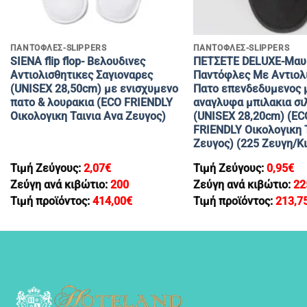
+
+
ΠΑΝΤΟΦΛΕΣ-SLIPPERS
ΠΑΝΤΟΦΛΕΣ-SLIPPERS
SIEΝA flip flop- Βελουδινες
ΠΕΤΣΕΤΕ DELUXE-Μαυ
Αντιολισθητικες Σαγιοναρες
Παντόφλες Με Aντιολ
(UNISEX 28,50cm) με ενισχυμενο
Πατο επενδεδυμενος 
πατο & λουρακια (ΕCO FRIENDLY
αναγλυφα μπιλακια σι
Oικολογικη Ταινια Ανα Ζευγος)
(UNISEX 28,20cm) (ΕC
FRIENDLY Oικολογικη 
Ζευγος) (225 Zευγη/Κι
Τιμή Ζεύγους:
2,07
€
Τιμή Ζεύγους:
0,95
€
Ζεύγη ανά κιβώτιο:
200
Ζεύγη ανά κιβώτιο:
22
Τιμή προϊόντος:
414,00
€
Τιμή προϊόντος:
213,7