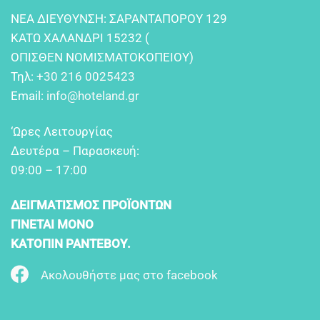
NEA ΔIEYΘYNΣH: ΣAPANTAΠOPOY 129
KATΩ XAΛANΔPI 15232 (
OΠIΣΘEN NOMIΣMATOKOΠEIOY)
Τηλ:
+30 216 0025423
Email:
info@hoteland.gr
‘Ωρες Λειτουργίας
Δευτέρα – Παρασκευή:
09:00 – 17:00
ΔΕΙΓΜΑΤΙΣΜΟΣ ΠΡΟΪΟΝΤΩΝ
ΓΙΝΕΤΑΙ ΜΟΝΟ
ΚΑΤΟΠΙΝ ΡΑΝΤΕΒΟΥ.
Ακολουθήστε μας στο facebook