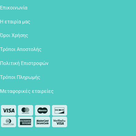
Επικοινωνία
Η εταιρία μας
Όροι Χρήσης
Τρόποι Αποστολής
Πολιτική Επιστροφών
Τρόποι Πληρωμής
Μεταφορικές εταιρείες
Visa
MasterCard
Maestro
Discover
Dinners
American
MasterCard
Visa
Club
Express
2
2