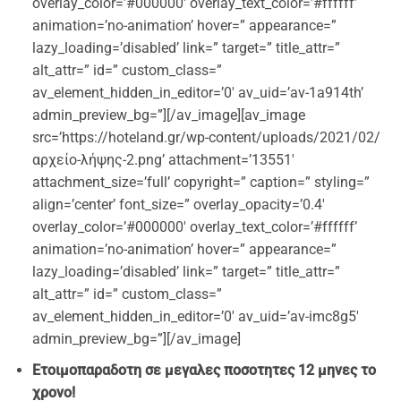
overlay_color=’#000000′ overlay_text_color=’#ffffff’
animation=’no-animation’ hover=” appearance=”
lazy_loading=’disabled’ link=” target=” title_attr=”
alt_attr=” id=” custom_class=”
av_element_hidden_in_editor=’0′ av_uid=’av-1a914th’
admin_preview_bg=”][/av_image][av_image
src=’https://hoteland.gr/wp-content/uploads/2021/02/
αρχείο-λήψης-2.png’ attachment=’13551′
attachment_size=’full’ copyright=” caption=” styling=”
align=’center’ font_size=” overlay_opacity=’0.4′
overlay_color=’#000000′ overlay_text_color=’#ffffff’
animation=’no-animation’ hover=” appearance=”
lazy_loading=’disabled’ link=” target=” title_attr=”
alt_attr=” id=” custom_class=”
av_element_hidden_in_editor=’0′ av_uid=’av-imc8g5′
admin_preview_bg=”][/av_image]
Ετοιμοπαρα
δοτη σε μεγαλες ποσοτητες 12 μηνες το
χρονο!