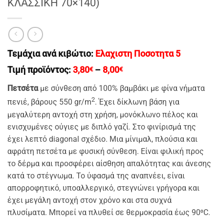
ΚΛΑΣΣΙΚΗ 70×140)
Τεμάχια ανά κιβώτιο:
Eλαχιστη Ποσοτητα 5
Price
Τιμή προϊόντος:
3,80
–
8,00
€
€
range:
3,80€
Πετσέτα
με σύνθεση από 100% βαμβάκι με φίνα νήματα
through
2
πενιέ, βάρους 550 gr/m
. Έχει δίκλωνη βάση για
8,00€
μεγαλύτερη αντοχή στη χρήση, μονόκλωνο πέλος και
ενισχυμένες ούγιες με διπλό γαζί. Στο φινίρισμά της
έχει λεπτό diagonal σχέδιο. Μια μίνιμαλ, πλούσια και
αφράτη πετσέτα με φυσική σύνθεση. Είναι φιλική προς
το δέρμα και προσφέρει αίσθηση απαλότητας και άνεσης
κατά το στέγνωμα. Το ύφασμά της αναπνέει, είναι
απορροφητικό, υποαλλεργικό, στεγνώνει γρήγορα και
έχει μεγάλη αντοχή στον χρόνο και στα συχνά
πλυσίματα. Μπορεί να πλυθεί σε θερμοκρασία έως 90⁰C.