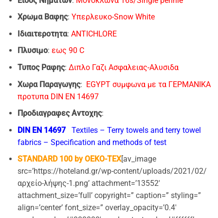
Ειδος Νηματων
:
Μονοκλωνα 16s/Single pennie
Xρωμα Bαφης
:
Υπερλευκο-Snow White
Ιδιαιτεροτητα
:
ANTICHLORE
Πλυσιμο
:
εως 90 C
Τυπος Ραφης
:
Διπλο Γαζι Ασφαλειας-Αλυσιδα
Χωρα Παραγωγης
:
EGYPT συμφωνα με τα ΓΕΡΜΑΝΙΚΑ
προτυπα DIN EN 14697
Προδιαγραφες Αντοχης
:
DIN EN 14697
Textiles – Terry towels and terry towel
fabrics – Specification and methods of test
STANDARD 100 by OEKO-TEX
[av_image
src=’https://hoteland.gr/wp-content/uploads/2021/02/
αρχείο-λήψης-1.png’ attachment=’13552′
attachment_size=’full’ copyright=” caption=” styling=”
align=’center’ font_size=” overlay_opacity=’0.4′