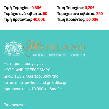
Τιμή Τεμαχίου:
0,80
€
Τιμή Τεμαχίου:
0,20
€
Τεμάχια ανά κιβώτιο:
50
Τεμάχια ανά κιβώτιο:
250
Τιμή προϊόντος:
40,00
€
Τιμή προϊόντος:
50,00
€
Η εταιρεία εισαγωγών
HOTELAND GREECE SMPC
μέσω των 2 ηλεκτρονικών της
καταστημάτων hoteland.gr & diko.gr
εμπορεύεται ~ 10.000 κωδικούς.
Επικοινωνία