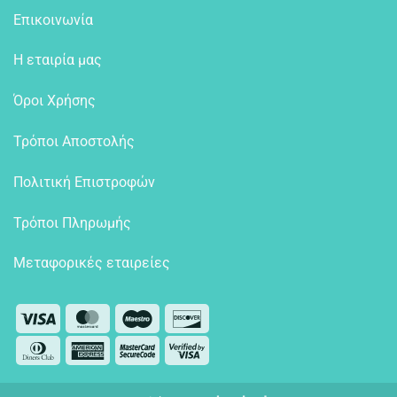
Επικοινωνία
Η εταιρία μας
Όροι Χρήσης
Τρόποι Αποστολής
Πολιτική Επιστροφών
Τρόποι Πληρωμής
Μεταφορικές εταιρείες
Visa
MasterCard
Maestro
Discover
Dinners
American
MasterCard
Visa
Club
Express
2
2