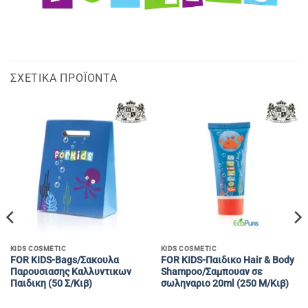
ΣΧΕΤΙΚΆ ΠΡΟΪΌΝΤΑ
KIDS COSMETIC
KIDS COSMETIC
FOR KIDS-Bags/Σακουλα
FOR KIDS-Παιδικο Hair & Body
Παρουσιασης Καλλυντικων
Shampoo/Σαμπουαν σε
Παιδικη (50 Σ/Κιβ)
σωληναριο 20ml (250 M/Κιβ)