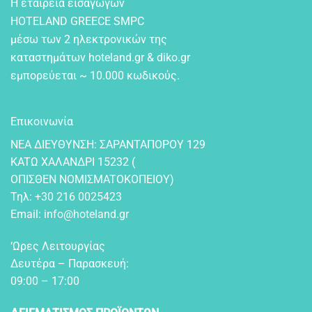
Η εταιρεία εισαγωγών
HOTELAND GREECE SMPC
μέσω των 2 ηλεκτρονικών της
καταστημάτων hoteland.gr & diko.gr
εμπορεύεται ~ 10.000 κωδικούς.
Επικοινωνία
NEA ΔIEYΘYNΣH: ΣAPANTAΠOPOY 129
KATΩ XAΛANΔPI 15232 (
OΠIΣΘEN NOMIΣMATOKOΠEIOY)
Τηλ:
+30 216 0025423
Email:
info@hoteland.gr
‘Ωρες Λειτουργίας
Δευτέρα – Παρασκευή:
09:00 – 17:00