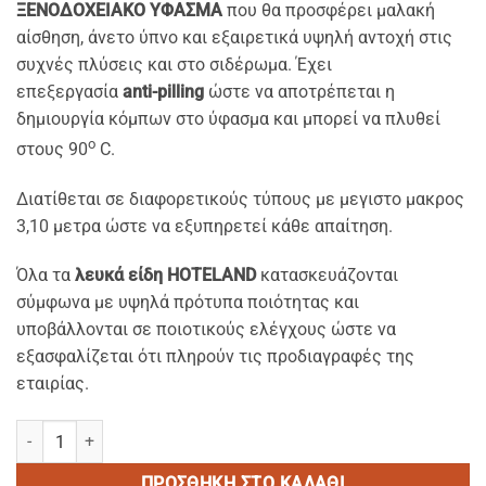
ΞΕΝΟΔΟΧΕΙΑΚΟ ΥΦΑΣΜΑ
που θα προσφέρει μαλακή
αίσθηση, άνετο ύπνο και εξαιρετικά υψηλή αντοχή στις
συχνές πλύσεις και στο σιδέρωμα. Έχει
επεξεργασία
anti-pilling
ώστε να αποτρέπεται η
δημιουργία κόμπων στο ύφασμα και μπορεί να πλυθεί
ο
στους 90
C.
Διατίθεται σε διαφορετικούς τύπους με μεγιστο μακρος
3,10 μετρα ώστε να εξυπηρετεί κάθε απαίτηση.
Όλα τα
λευκά είδη HOTELAND
κατασκευάζονται
σύμφωνα με υψηλά πρότυπα ποιότητας και
υποβάλλονται σε ποιοτικούς ελέγχους ώστε να
εξασφαλίζεται ότι πληρούν τις προδιαγραφές της
εταιρίας.
ΚΟΡΥΦΑΙΑ ΠΟΙΟΤΗΤΑ-ΣΑΤΕΝ ΣΕΙΡΑ-ΣΕΝΤΟΝΙ ΔΙΠΛΟ ME ΛΑΣΤΙΧΟ (1
ΠΡΟΣΘΉΚΗ ΣΤΟ ΚΑΛΆΘΙ