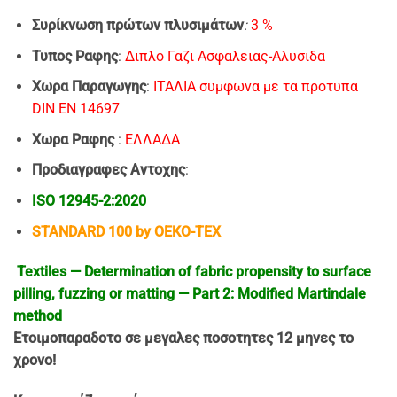
Συρίκνωση πρώτων πλυσιμάτων
:
3 %
Τυπος Ραφης
:
Διπλο Γαζι Ασφαλειας-Αλυσιδα
Χωρα Παραγωγης
:
ΙΤΑΛΙΑ συμφωνα με τα προτυπα
DIN EN 14697
Χωρα Ραφης
:
EΛΛΑΔΑ
Προδιαγραφες Αντοχης
:
ISO 12945-2:2020
STANDARD 100 by OEKO-TEX
Textiles — Determination of fabric propensity to surface
pilling, fuzzing or matting — Part 2: Modified Martindale
method
Ετοιμοπαρα
δοτo σε μεγαλες ποσοτητες 12 μηνες το
χρονο!