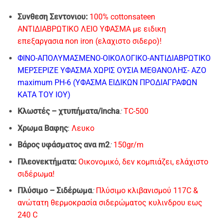
Συνθεση Σεντονιου:
100% cottonsateen
ΑΝΤΙΔΙΑΒΡΩΤΙΚΟ ΛΕΙΟ ΥΦΑΣΜΑ με ειδικη
επεξαργασια non iron (ελαχιστο σιδερο)!
ΦΙΝΟ-AΠΟΛΥΜΑΣΜΕΝΟ-ΟΙΚΟΛΟΓΙΚΟ-ΑΝΤΙΔΙΑΒΡΩΤΙΚΟ
ΜΕΡΣΕΡΙΖΕ ΥΦΑΣΜΑ
ΧΩΡΙΣ ΟΥΣΙΑ ΜΕΘΑΝΟΛΗΣ- ΑΖΟ
maximum PH-6 (ΥΦΑΣΜΑ ΕΙΔΙΚΩΝ ΠΡΟΔΙΑΓΡΑΦΩΝ
ΚΑΤΑ ΤΟΥ ΙΟΥ)
Κλωστές – χτυπήματα/incha
:
TC-500
Xρωμα Bαφης
:
Λευκο
Βάρος υφάσματος ανα m2
:
150gr/m
Πλεονεκτήματα:
Οικονομικό, δεν κομπιάζει, ελάχιστο
σιδέρωμα!
Πλύσιμo – Σιδέρωμα
:
Πλύσιμο κλιβανισμού 117C &
ανώτατη θερμοκρασία σιδερώματος κυλινδρου εως
240 C