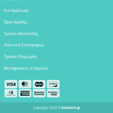
Η εταιρία μας
Όροι Χρήσης
Τρόποι Αποστολής
Πολιτική Επιστροφών
Τρόποι Πληρωμής
Μεταφορικές εταιρείες
Visa
MasterCard
Maestro
Discover
Dinners
American
MasterCard
Visa
Club
Express
2
2
Copyright 2026 ©
hoteland.gr