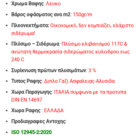
Xρωμα Bαφης
:
Λευκο
Βάρος υφάσματος ανα m2
:
150gr/m
Πλεονεκτήματα:
Οικονομικό, δεν κομπιάζει, ελάχιστο
σιδέρωμα!
Πλύσιμo – Σιδέρωμα
:
Πλύσιμο κλιβανισμού 117C &
ανώτατη θερμοκρασία σιδερώματος κυλινδρου εως
240 C
Συρίκνωση πρώτων πλυσιμάτων
:
3 %
Τυπος Ραφης
:
Διπλο Γαζι Ασφαλειας-Αλυσιδα
Χωρα Παραγωγης
:
ΙΤΑΛΙΑ συμφωνα με τα προτυπα
DIN EN 14697
Χωρα Ραφης
:
EΛΛΑΔΑ
Προδιαγραφες Αντοχης
:
ISO 12945-2:2020