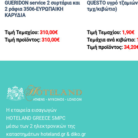
GUERIDON service 2 συρτάρια και
QUESTO υγρό τζαμιών
2 ράφια 3506-ΕΥΡΩΠΑΙΚΗ
τμχ/κιβώτιο)
ΚΑΡΥΔΙΑ
Τιμή Τεμαχίου:
310,00
€
Τιμή Τεμαχίου:
1,90
€
Τιμή προϊόντος:
310,00
€
Τεμάχια ανά κιβώτιο:
Τιμή προϊόντος:
34,20
Η εταιρεία εισαγωγών
HOTELAND GREECE SMPC
μέσω των 2 ηλεκτρονικών της
καταστημάτων hoteland.gr & diko.gr