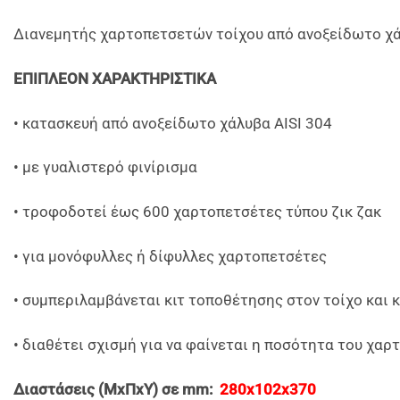
Διανεμητής χαρτοπετσετών τοίχου από ανοξείδωτο χά
ΕΠΙΠΛΕΟΝ ΧΑΡΑΚΤΗΡΙΣΤΙΚΑ
• κατασκευή από ανοξείδωτο χάλυβα AISI 304
• με γυαλιστερό φινίρισμα
• τροφοδοτεί έως 600 χαρτοπετσέτες τύπου ζικ ζακ
• για μονόφυλλες ή δίφυλλες χαρτoπετσέτες
• συμπεριλαμβάνεται κιτ τοποθέτησης στον τοίχο και κ
• διαθέτει σχισμή για να φαίνεται η ποσότητα του χαρ
Διαστάσεις (ΜxΠxY) σε mm:
280x102x370