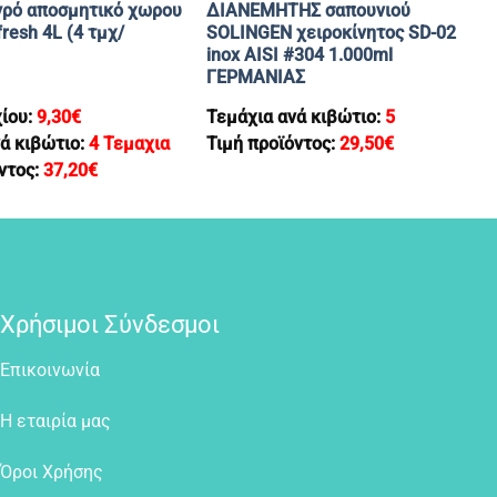
ρό αποσμητικό χωρου
ΔΙΑΝΕΜΗΤΗΣ σαπουνιού
resh 4L (4 τμχ/
SOLINGEN χειροκίνητος SD-02
inox AISI #304 1.000ml
ΓΕΡΜΑΝΙΑΣ
χίου:
9,30
€
Τεμάχια ανά κιβώτιο:
5
ά κιβώτιο:
4 Τεμαχια
Τιμή προϊόντος:
29,50
€
ντος:
37,20
€
Χρήσιμοι Σύνδεσμοι
Επικοινωνία
Η εταιρία μας
Όροι Χρήσης