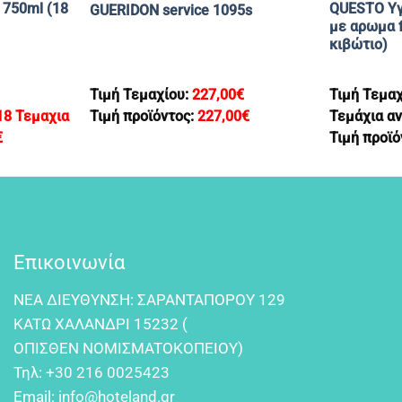
 750ml (18
QUESTO Υγ
GUERIDON service 1095s
με αρωμα f
κιβώτιο)
Τιμή Τεμαχίου:
227,00
€
Τιμή Τεμα
18 Τεμαχια
Τιμή προϊόντος:
227,00
€
Τεμάχια αν
€
Τιμή προϊό
Επικοινωνία
NEA ΔIEYΘYNΣH: ΣAPANTAΠOPOY 129
KATΩ XAΛANΔPI 15232 (
OΠIΣΘEN NOMIΣMATOKOΠEIOY)
Τηλ:
+30 216 0025423
Email:
info@hoteland.gr