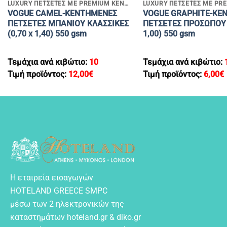
LUXURY ΠΕΤΣΕΤΕΣ ΜΕ PREMIUM ΚΕΝΤΗΜΑΤΑ
VOGUE CAMEL-KENTHMENEΣ
VOGUE GRAPHITE-KE
ΠΕΤΣΕΤΕΣ MΠΑΝΙΟΥ ΚΛΑΣΣΙΚΕΣ
ΠΕΤΣΕΤΕΣ ΠΡΟΣΩΠΟΥ (
(0,70 x 1,40) 550 gsm
1,00) 550 gsm
Τεμάχια ανά κιβώτιο:
10
Τεμάχια ανά κιβώτιο:
Τιμή προϊόντος:
12,00
€
Τιμή προϊόντος:
6,00
€
Η εταιρεία εισαγωγών
HOTELAND GREECE SMPC
μέσω των 2 ηλεκτρονικών της
καταστημάτων hoteland.gr & diko.gr