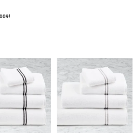
009!
+