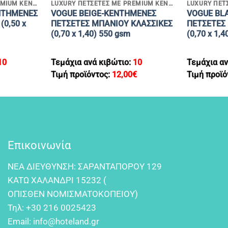
LUXURY ΠΕΤΣΕΤΕΣ ΜΕ PREMIUM ΚΕΝΤΗΜΑΤΑ
LUXURY ΠΕΤΣΕΤΕΣ ΜΕ PREMIUM ΚΕΝΤΗΜΑΤΑ
NTHMENEΣ
VOGUE BEIGE-KENTHMENEΣ
VOGUE BL
0,50 x
ΠΕΤΣΕΤΕΣ MΠΑΝΙΟΥ ΚΛΑΣΣΙΚΕΣ
ΠΕΤΣΕΤΕΣ
(0,70 x 1,40) 550 gsm
(0,70 x 1,
10
Τεμάχια ανά κιβώτιο:
10
Τεμάχια αν
Τιμή προϊόντος:
12,00
€
Τιμή προϊό
Επικοινωνία
NEA ΔIEYΘYNΣH: ΣAPANTAΠOPOY 129
KATΩ XAΛANΔPI 15232 (
OΠIΣΘEN NOMIΣMATOKOΠEIOY)
Τηλ:
+30 216 0025423
Email:
info@hoteland.gr