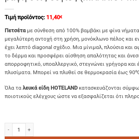
Τιμή προϊόντος:
11,40
€
Πετσέτα
με σύνθεση από 100% βαμβάκι με φίνα νήματα
μεγαλύτερη αντοχή στη χρήση, μονόκλωνο πέλος και ενι
έχει λεπτό diagonal σχέδιο. Μια μίνιμαλ, πλούσια και 
το δέρμα και προσφέρει αίσθηση απαλότητας και άνεση
απορροφητικό, υποαλλεργικό, στεγνώνει γρήγορα και έ
πλυσίματα. Μπορεί να πλυθεί σε θερμοκρασία έως 90⁰
Όλα τα
λευκά είδη HOTELAND
κατασκευάζονται σύμφων
ποιοτικούς ελέγχους ώστε να εξασφαλίζεται ότι πληρο
LUXURIUS SOFT 62 – Πετσέτες ΔΙΚΛΩΝΗΣ βασης με ΜΟΝΟ