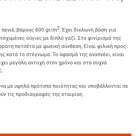
2
 πενιέ, βάρους 600 gr/m
. Έχει δίκλωνη βάση για
σχυμένες ούγιες με διπλό γαζί. Στο φινίρισμά της
αφράτη πετσέτα με φυσική σύνθεση. Είναι φιλική προς
ς κατά το στέγνωμα. Το ύφασμά της αναπνέει, είναι
χει μεγάλη αντοχή στον χρόνο και στα συχνά
C.
α με υψηλά πρότυπα ποιότητας και υποβάλλονται σε
ύν τις προδιαγραφές της εταιρίας.
ΚΛΩΝΟ πελος Λευκές 620gsm με JAQUARD ΑΝΑΓΛΥΦΕΣ ΡΙΓΕΣ