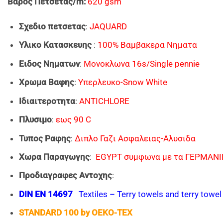
Bαρος Πετσετας/m:
620 gsm
Σχεδιο πετσετας
:
JAQUARD
Υλικο Κατασκευης
:
100% Βαμβακερα Νηματα
Ειδος Νηματων
:
Μονοκλωνα 16s/Single pennie
Xρωμα Bαφης
:
Υπερλευκο-Snow White
Ιδιαιτεροτητα
:
ANTICHLORE
Πλυσιμο
:
εως 90 C
Τυπος Ραφης
:
Διπλο Γαζι Ασφαλειας-Αλυσιδα
Χωρα Παραγωγης
:
EGYPT συμφωνα με τα ΓΕΡΜΑΝΙΚ
Προδιαγραφες Αντοχης
:
DIN EN 14697
Textiles – Terry towels and terry towe
STANDARD 100 by OEKO-TEX