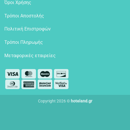
Όροι Χρήσης
Τρόποι Αποστολής
Πολιτική Επιστροφών
Τρόποι Πληρωμής
Μεταφορικές εταιρείες
Visa
MasterCard
Maestro
Discover
Dinners
American
MasterCard
Visa
Club
Express
2
2
Copyright 2026 ©
hoteland.gr