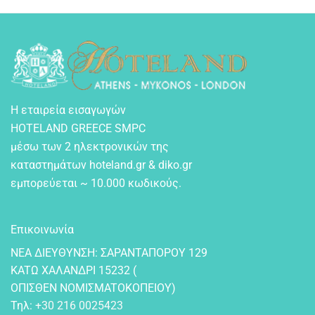
Η εταιρεία εισαγωγών
HOTELAND GREECE SMPC
μέσω των 2 ηλεκτρονικών της
καταστημάτων hoteland.gr & diko.gr
εμπορεύεται ~ 10.000 κωδικούς.
Επικοινωνία
NEA ΔIEYΘYNΣH: ΣAPANTAΠOPOY 129
KATΩ XAΛANΔPI 15232 (
OΠIΣΘEN NOMIΣMATOKOΠEIOY)
Τηλ:
+30 216 0025423