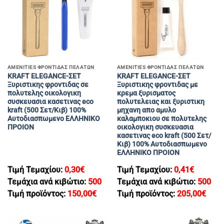
AMENITIES ΦΡΟΝΤΙΔΑΣ ΠΕΛΑΤΩΝ
AMENITIES ΦΡΟΝΤΙΔΑΣ ΠΕΛΑΤΩΝ
KRAFT ELEGANCE-ΣΕΤ
KRAFT ELEGANCE-ΣΕΤ
Ξυριστικης φροντιδας σε
Ξυριστικης φροντιδας με
πολυτελης οικολογικη
κρεμα ξυρισματος
συσκευασια κασετινας eco
πολυτελειας και ξυριστικη
kraft (500 Σετ/Κιβ) 100%
μηχανη απο αμυλο
Αυτοδιασπωμενο ΕΛΛΗΝΙΚΟ
καλαμποκιου σε πολυτελης
ΠΡΟΙΟΝ
οικολογικη συσκευασια
κασετινας eco kraft (500 Σετ/
Κιβ) 100% Αυτοδιασπωμενο
ΕΛΛΗΝΙΚΟ ΠΡΟΙΟΝ
Τιμή Τεμαχίου:
0,30
€
Τιμή Τεμαχίου:
0,41
€
Τεμάχια ανά κιβώτιο:
500
Τεμάχια ανά κιβώτιο:
500
Τιμή προϊόντος:
150,00
€
Τιμή προϊόντος:
205,00
€