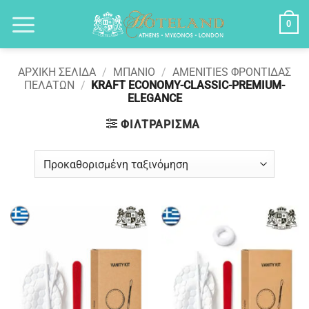
Μετάβαση
0
στο
περιεχόμενο
ΑΡΧΙΚΉ ΣΕΛΊΔΑ
/
ΜΠΑΝΙΟ
/
AMENITIES ΦΡΟΝΤΙΔΑΣ
ΠΕΛΑΤΩΝ
/
KRAFT ECONOMY-CLASSIC-PREMIUM-
ELEGANCE
ΦΙΛΤΡΆΡΙΣΜΑ