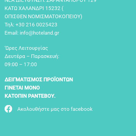
NEA ΔIEYΘYNΣH: ΣAPANTAΠOPOY 129
KATΩ XAΛANΔPI 15232 (
OΠIΣΘEN NOMIΣMATOKOΠEIOY)
Τηλ:
+30 216 0025423
Email:
info@hoteland.gr
‘Ωρες Λειτουργίας
Δευτέρα – Παρασκευή:
09:00 – 17:00
ΔΕΙΓΜΑΤΙΣΜΟΣ ΠΡΟΪΟΝΤΩΝ
ΓΙΝΕΤΑΙ ΜΟΝΟ
ΚΑΤΟΠΙΝ ΡΑΝΤΕΒΟΥ.
Ακολουθήστε μας στο facebook