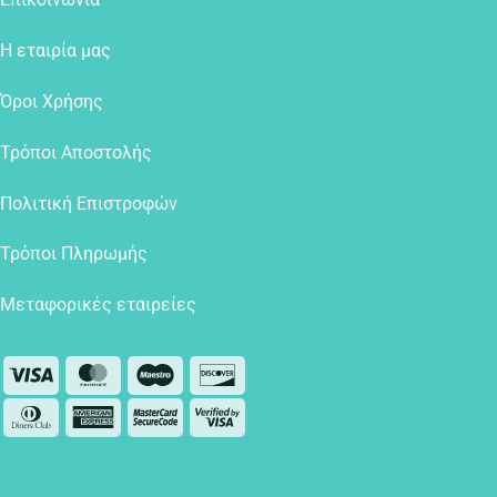
Η εταιρία μας
Όροι Χρήσης
Τρόποι Αποστολής
Πολιτική Επιστροφών
Τρόποι Πληρωμής
Μεταφορικές εταιρείες
Visa
MasterCard
Maestro
Discover
Dinners
American
MasterCard
Visa
Club
Express
2
2