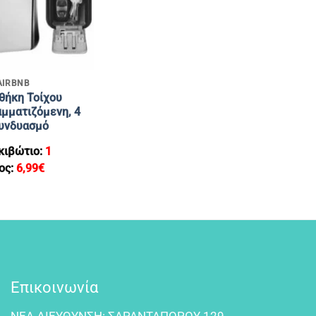
AIRBNB
θήκη Τοίχου
μματιζόμενη, 4
υνδυασμό
κιβώτιο:
1
ος:
6,99
€
Επικοινωνία