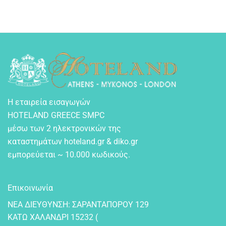
Η εταιρεία εισαγωγών
HOTELAND GREECE SMPC
μέσω των 2 ηλεκτρονικών της
καταστημάτων hoteland.gr & diko.gr
εμπορεύεται ~ 10.000 κωδικούς.
Επικοινωνία
NEA ΔIEYΘYNΣH: ΣAPANTAΠOPOY 129
KATΩ XAΛANΔPI 15232 (