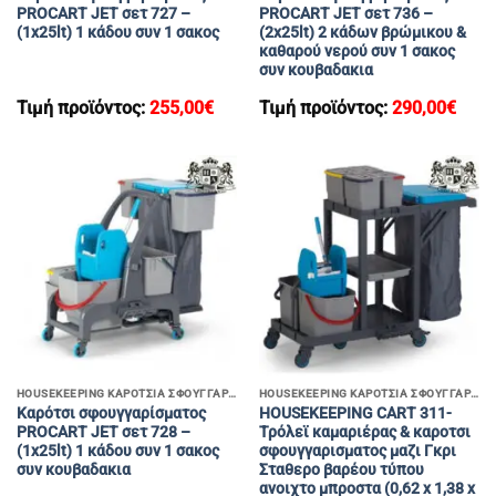
PROCART JET σετ 727 –
PROCART JET σετ 736 –
(1x25lt) 1 κάδου συν 1 σακος
(2x25lt) 2 κάδων βρώμικου &
καθαρού νερού συν 1 σακος
συν κουβαδακια
Τιμή προϊόντος:
255,00
€
Τιμή προϊόντος:
290,00
€
HOUSEKEEPING ΚΑΡΟΤΣΙΑ ΣΦΟΥΓΓΑΡΙΣΜΑΤΟΣ
HOUSEKEEPING ΚΑΡΟΤΣΙΑ ΣΦΟΥΓΓΑΡΙΣΜΑΤΟΣ
Καρότσι σφουγγαρίσματος
HOUSEKEEPING CART 311-
PROCART JET σετ 728 –
Τρόλεϊ καμαριέρας & καροτσι
(1x25lt) 1 κάδου συν 1 σακος
σφουγγαρισματος μαζι Γκρι
συν κουβαδακια
Σταθερο βαρέου τύπου
ανοιχτο μπροστα (0,62 x 1,38 x