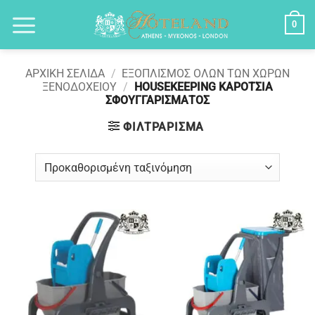
Μετάβαση
0
στο
περιεχόμενο
ΑΡΧΙΚΉ ΣΕΛΊΔΑ
/
ΕΞΟΠΛΙΣΜΟΣ ΟΛΩΝ ΤΩΝ ΧΩΡΩΝ
ΞΕΝΟΔΟΧΕΙΟΥ
/
HOUSEKEEPING ΚΑΡΟΤΣΙΑ
ΣΦΟΥΓΓΑΡΙΣΜΑΤΟΣ
ΦΙΛΤΡΆΡΙΣΜΑ