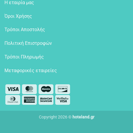
Η εταιρία μας
Όροι Χρήσης
Τρόποι Αποστολής
Πολιτική Επιστροφών
Τρόποι Πληρωμής
Μεταφορικές εταιρείες
Visa
MasterCard
Maestro
Discover
Dinners
American
MasterCard
Visa
Club
Express
2
2
Copyright 2026 ©
hoteland.gr