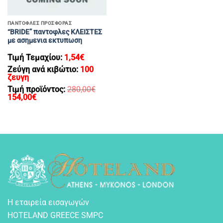
ΠΑΝΤΟΦΛΕΣ ΠΡΟΣΦΟΡΑΣ
“BRIDE” παντοφλες KΛΕΙΣΤΕΣ
με ασημενια εκτυπωση
Τιμή Τεμαχίου:
1,54
€
Ζεύγη ανά κιβώτιο:
100
ζευγη
Τιμή προϊόντος:
280,00
€
Original
Η
154,00
€
price
τρέχουσα
was:
τιμή
280,00€.
είναι:
154,00€.
Η εταιρεία εισαγωγών
HOTELAND GREECE SMPC